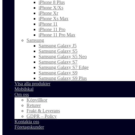
iPhone 8 Plus
iPhone X/Xs
iPhone Xr
iPhone Xs Max
iPhone 11
iPhone 11 Pro
iPhone 11 Pro Max
Samsung
Samsung Galaxy J5
Samsung Galaxy S5
Samsung Galaxy S5 Neo
Samsung Galaxy S7
Samsung Galaxy S7 Edge
Samsung Galaxy S9
Samsung Galaxy S9 Plus
Visa alla produkter
Mobilskal
Om oss
Köpvillkor
Returer
Frakt & Leverans
GDPR – Policy
Kontakta oss
Företagskunder