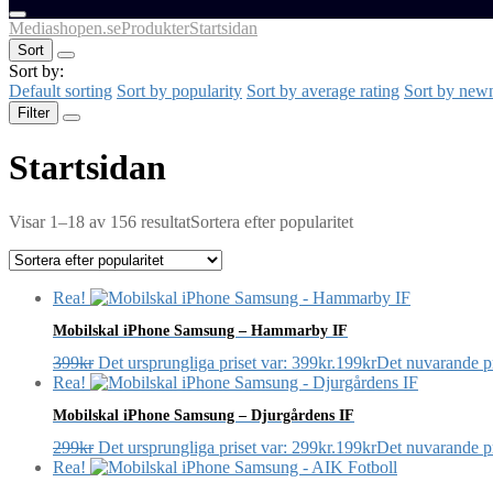
Mediashopen.se
Produkter
Startsidan
Sort
Sort by:
Default sorting
Sort by popularity
Sort by average rating
Sort by new
Filter
Startsidan
Visar 1–18 av 156 resultat
Sortera efter popularitet
Rea!
Mobilskal iPhone Samsung – Hammarby IF
399
kr
Det ursprungliga priset var: 399kr.
199
kr
Det nuvarande pr
Rea!
Mobilskal iPhone Samsung – Djurgårdens IF
299
kr
Det ursprungliga priset var: 299kr.
199
kr
Det nuvarande pr
Rea!