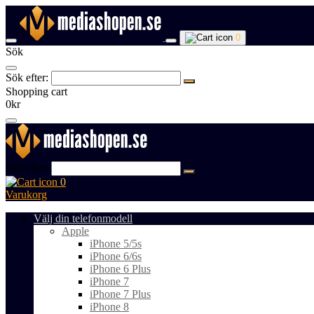
0
Sök
Sök efter:
Shopping cart
0kr
Sök efter:
0
Varukorg
Välj din telefonmodell
Apple
iPhone 5/5s
iPhone 6/6s
iPhone 6 Plus
iPhone 7
iPhone 7 Plus
iPhone 8