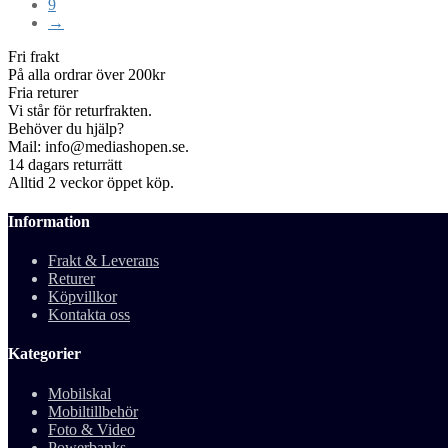
9
→
Fri frakt
På alla ordrar över 200kr
Fria returer
Vi står för returfrakten.
Behöver du hjälp?
Mail: info@mediashopen.se.
14 dagars returrätt
Alltid 2 veckor öppet köp.
Information
Frakt & Leverans
Returer
Köpvillkor
Kontakta oss
Kategorier
Mobilskal
Mobiltillbehör
Foto & Video
Powerbanks