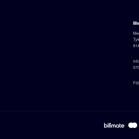
Me
Me
Tyk
61
in
070
Fö