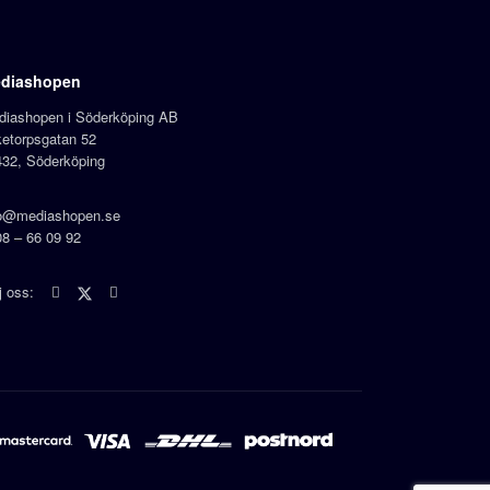
diashopen
diashopen i Söderköping AB
etorpsgatan 52
432, Söderköping
fo@mediashopen.se
8 – 66 09 92
lj oss: