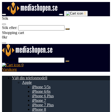
0
Sök
Sök efter:
Shopping cart
0kr
Sök efter:
0
Varukorg
Välj din telefonmodell
Apple
iPhone 5/5s
iPhone 6/6s
iPhone 6 Plus
iPhone 7
iPhone 7 Plus
iPhone 8