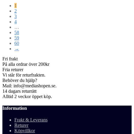
1
2
3
4
…
58
59
60
→
Fri frakt
På alla ordrar över 200kr
Fria returer
Vi står för returfrakten.
Behöver du hjälp?
Mail: info@mediashopen.se.
14 dagars returrätt
Alltid 2 veckor öppet köp.
Information
Frakt & Leverans
Returer
Köpvillkor