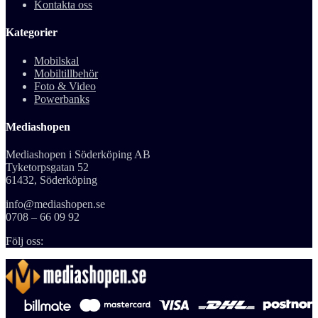
Kontakta oss
Kategorier
Mobilskal
Mobiltillbehör
Foto & Video
Powerbanks
Mediashopen
Mediashopen i Söderköping AB
Tyketorpsgatan 52
61432, Söderköping
info@mediashopen.se
0708 – 66 09 92
Följ oss: