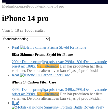
Mediashopen.se
Produkter
iPhone 14 pro
iPhone 14 pro
Visar 1–18 av 1065 resultat
Rea!
Blått Skimmer Prisma Skydd för iPhone
299
kr
Det ursprungliga priset var: 299kr.
189
kr
Det nuvarande
priset är: 189kr.
Välj alternativ
Den här produkten har flera
varianter. De olika alternativen kan väljas på produktsidan
Rea!
iPhone 14 Carbon Fiber Case
349
kr
Det ursprungliga priset var: 349kr.
299
kr
Det nuvarande
priset är: 299kr.
Välj alternativ
Den här produkten har flera
varianter. De olika alternativen kan väljas på produktsidan
Rea!