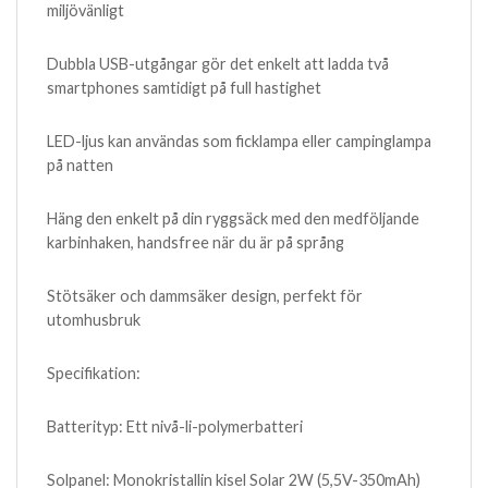
miljövänligt
Dubbla USB-utgångar gör det enkelt att ladda två
smartphones samtidigt på full hastighet
LED-ljus kan användas som ficklampa eller campinglampa
på natten
Häng den enkelt på din ryggsäck med den medföljande
karbinhaken, handsfree när du är på språng
Stötsäker och dammsäker design, perfekt för
utomhusbruk
Specifikation:
Batterityp: Ett nivå-li-polymerbatteri
Solpanel: Monokristallin kisel Solar 2W (5,5V-350mAh)