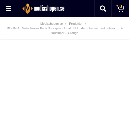
0
Mediashopen.se
Produkter
10000mAh Solar Power Bank Shockproof Dual USB Externt batteri med dubbla LED-
ficklampor – Orange