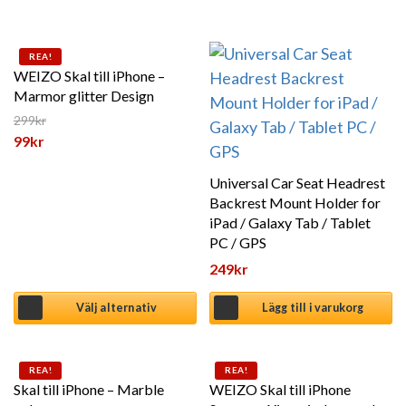
Den här produkten har flera varianter. De olika alternat
REA!
WEIZO Skal till iPhone –
Marmor glitter Design
299
kr
Det ursprungliga priset var: 299kr.
99
kr
Det nuvarande priset är: 99kr.
Universal Car Seat Headrest
Backrest Mount Holder for
iPad / Galaxy Tab / Tablet
PC / GPS
249
kr
Välj alternativ
Lägg till i varukorg
Den här produkten har flera varianter. De olika alternat
Den här produkten har flera 
REA!
REA!
Skal till iPhone – Marble
WEIZO Skal till iPhone