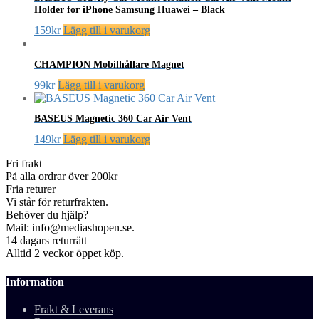
Holder for iPhone Samsung Huawei – Black
159
kr
Lägg till i varukorg
CHAMPION Mobilhållare Magnet
99
kr
Lägg till i varukorg
BASEUS Magnetic 360 Car Air Vent
149
kr
Lägg till i varukorg
Fri frakt
På alla ordrar över 200kr
Fria returer
Vi står för returfrakten.
Behöver du hjälp?
Mail: info@mediashopen.se.
14 dagars returrätt
Alltid 2 veckor öppet köp.
Information
Frakt & Leverans