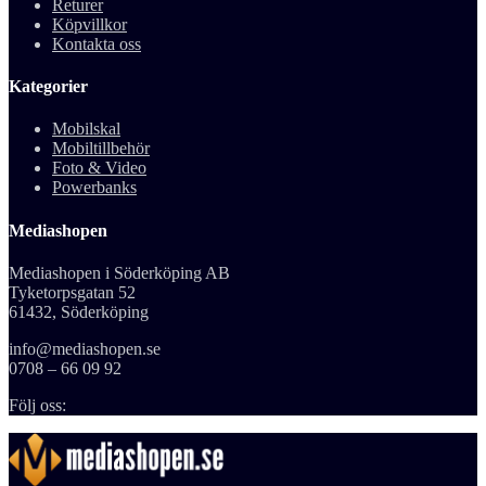
Returer
Köpvillkor
Kontakta oss
Kategorier
Mobilskal
Mobiltillbehör
Foto & Video
Powerbanks
Mediashopen
Mediashopen i Söderköping AB
Tyketorpsgatan 52
61432, Söderköping
info@mediashopen.se
0708 – 66 09 92
Följ oss: