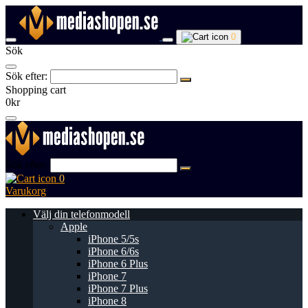
0
Sök
Sök efter:
Shopping cart
0kr
Sök efter:
0
Varukorg
Välj din telefonmodell
Apple
iPhone 5/5s
iPhone 6/6s
iPhone 6 Plus
iPhone 7
iPhone 7 Plus
iPhone 8