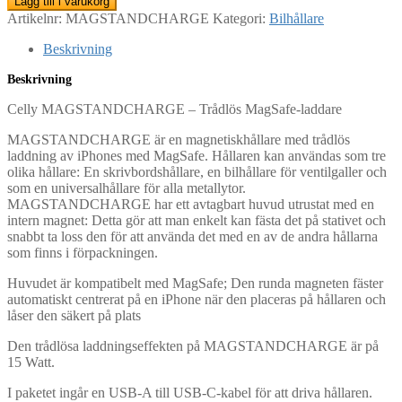
Lägg till i varukorg
Artikelnr:
MAGSTANDCHARGE
Kategori:
Bilhållare
Beskrivning
Beskrivning
Celly MAGSTANDCHARGE – Trådlös MagSafe-laddare
MAGSTANDCHARGE är en magnetiskhållare med trådlös
laddning av iPhones med MagSafe. Hållaren kan användas som tre
olika hållare: En skrivbordshållare, en bilhållare för ventilgaller och
som en universalhållare för alla metallytor.
MAGSTANDCHARGE har ett avtagbart huvud utrustat med en
intern magnet: Detta gör att man enkelt kan fästa det på stativet och
snabbt ta loss den för att använda det med en av de andra hållarna
som finns i förpackningen.
Huvudet är kompatibelt med MagSafe; Den runda magneten fäster
automatiskt centrerat på en iPhone när den placeras på hållaren och
låser den säkert på plats
Den trådlösa laddningseffekten på MAGSTANDCHARGE är på
15 Watt.
I paketet ingår en USB-A till USB-C-kabel för att driva hållaren.