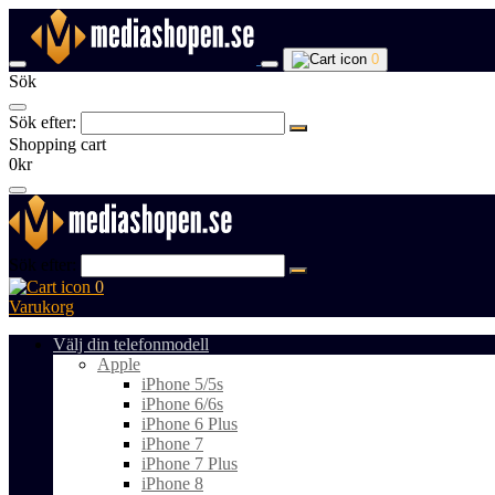
0
Sök
Sök efter:
Shopping cart
0kr
Sök efter:
0
Varukorg
Välj din telefonmodell
Apple
iPhone 5/5s
iPhone 6/6s
iPhone 6 Plus
iPhone 7
iPhone 7 Plus
iPhone 8