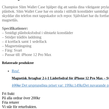
Champion Slim Wallet Case hjälper dig att samla dina viktigaste prylar 
plånbok. Slim Wallet Case har en utsida i stilfullt konstläder samtidi
skyddar din telefon mot tappskador och repor. Självklart har du fortfara
magnetlås.
Specifikationer:
– Smidigt plånboksfodral i slitstarkt konstläder
– Stödjer trådlös laddning
– 4 kortfack samt 1 sedelfack
– Magnetstängning
– Färg: Svart
– Passar till: iPhone 12 Pro Max
Relaterade produkter
Rea!
Magnetisk Avtagbar 2-i-1 Läderfodral för iPhone 12 Pro Max – S
199
kr
Det ursprungliga priset var: 199kr.
149
kr
Det nuvarande pr
Fri frakt
På alla ordrar över 200kr
Fria returer
Vi står för returfrakten.