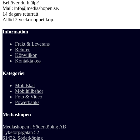
Behöver du hjälp?
Mail: info@mediashopen.se.
14 dagars returrätt
Alltid 2 veckor öppet köp.
Information
Frakt & Leverans
Returer
Köpvillkor
Kontakta oss
Kategorier
Mobilskal
Mobiltillbehör
Foto & Video
Powerbanks
Mediashopen
Mediashopen i Söderköping AB
Tyketorpsgatan 52
61432, Söderköping