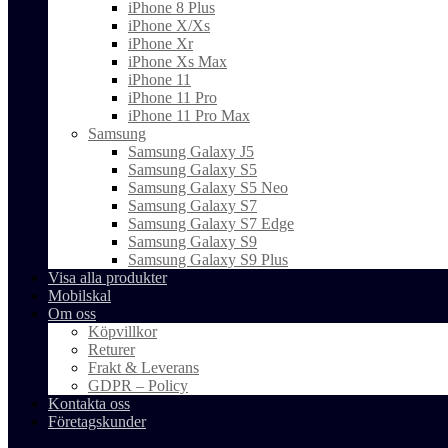
iPhone 8 Plus
iPhone X/Xs
iPhone Xr
iPhone Xs Max
iPhone 11
iPhone 11 Pro
iPhone 11 Pro Max
Samsung
Samsung Galaxy J5
Samsung Galaxy S5
Samsung Galaxy S5 Neo
Samsung Galaxy S7
Samsung Galaxy S7 Edge
Samsung Galaxy S9
Samsung Galaxy S9 Plus
Visa alla produkter
Mobilskal
Om oss
Köpvillkor
Returer
Frakt & Leverans
GDPR – Policy
Kontakta oss
Företagskunder