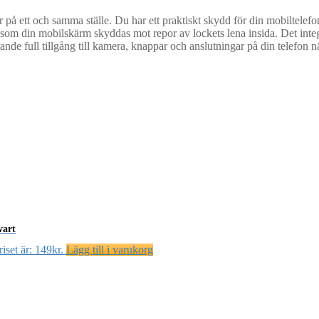
på ett och samma ställe. Du har ett praktiskt skydd för din mobiltelefon
gt som din mobilskärm skyddas mot repor av lockets lena insida. Det int
nde full tillgång till kamera, knappar och anslutningar på din telefon när
vart
iset är: 149kr.
Lägg till i varukorg