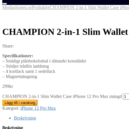
Mediashopen.se
Produkter
CHAMPION 2-in-1 Slim Wallet Case iPho
CHAMPION 2-in-1 Slim Wallet 
Share:
Specifikationer:
– Smidigt plånboksfodral i slitstarkt konstläder
– Stödjer trådlös laddning
– 4 kortfack samt 1 sedelfack
– Magnetstängning
299
kr
CHAMPION 2-in-1 Slim Wallet Case iPhone 12 Pro Max mängd
Lägg till i varukorg
Kategori:
iPhone 12 Pro Max
Beskrivning
Beskrivning