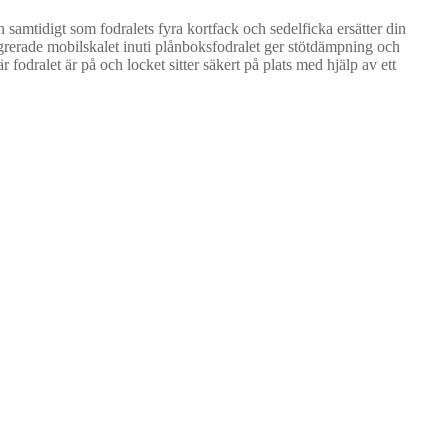
 samtidigt som fodralets fyra kortfack och sedelficka ersätter din
egrerade mobilskalet inuti plånboksfodralet ger stötdämpning och
 fodralet är på och locket sitter säkert på plats med hjälp av ett