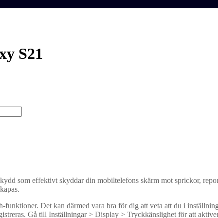
y S21
kydd som effektivt skyddar din mobiltelefons skärm mot sprickor, repor
skapas.
unktioner. Det kan därmed vara bra för dig att veta att du i inställnin
reras. Gå till Inställningar > Display > Tryckkänslighet för att aktive