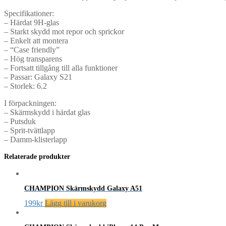
Specifikationer:
– Härdat 9H-glas
– Starkt skydd mot repor och sprickor
– Enkelt att montera
– “Case friendly”
– Hög transparens
– Fortsatt tillgång till alla funktioner
– Passar: Galaxy S21
– Storlek: 6.2
I förpackningen:
– Skärmskydd i härdat glas
– Putsduk
– Sprit-tvättlapp
– Damm-klisterlapp
Relaterade produkter
CHAMPION Skärmskydd Galaxy A51
199
kr
Lägg till i varukorg