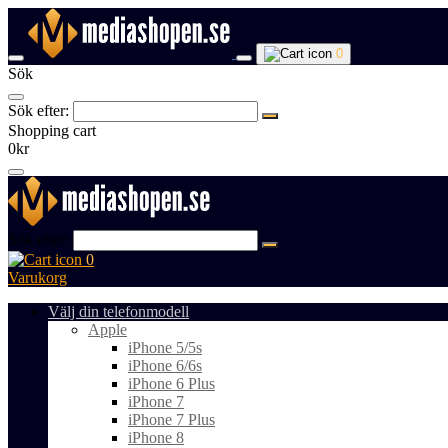
0
Sök
Sök efter:
Shopping cart
0kr
Sök efter:
0
Varukorg
Välj din telefonmodell
Apple
iPhone 5/5s
iPhone 6/6s
iPhone 6 Plus
iPhone 7
iPhone 7 Plus
iPhone 8