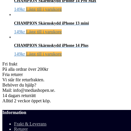
CHAMPION Skärmskydd iPhone 14 Pro Max
149
kr
Lägg till i varukorg
CHAMPION Skärmskydd iPhone 13 mini
149
kr
Lägg till i varukorg
CHAMPION Skärmskydd iPhone 14 Plus
149
kr
Lägg till i varukorg
Fri frakt
På alla ordrar över 200kr
Fria returer
Vi står för returfrakten.
Behöver du hjälp?
Mail: info@mediashopen.se.
14 dagars returrätt
Alltid 2 veckor öppet köp.
Information
Frakt & Leverans
Returer