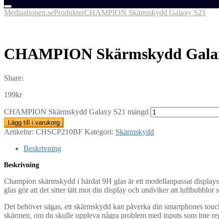
Mediashopen.se
Produkter
CHAMPION Skärmskydd Galaxy S21
CHAMPION Skärmskydd Galax
Share:
199
kr
CHAMPION Skärmskydd Galaxy S21 mängd
Lägg till i varukorg
Artikelnr:
CHSCP210BF
Kategori:
Skärmskydd
Beskrivning
Beskrivning
Champion skärmskydd i härdat 9H glas är ett modellanpassat displays
glas gör att det sitter tätt mot din display och undviker att luftbubblor 
Det behöver sägas, ett skärmskydd kan påverka din smartphones touch-f
skärmen, om du skulle uppleva några problem med inputs som inte regist