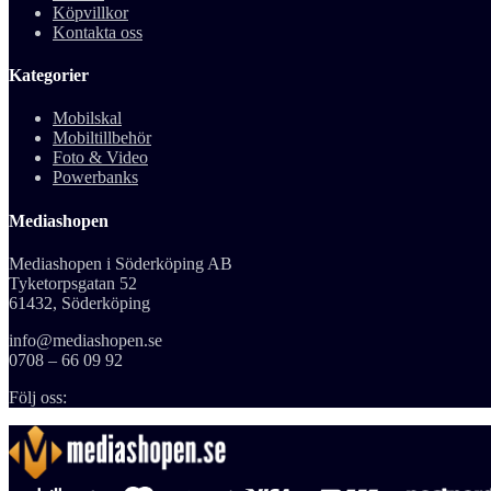
Köpvillkor
Kontakta oss
Kategorier
Mobilskal
Mobiltillbehör
Foto & Video
Powerbanks
Mediashopen
Mediashopen i Söderköping AB
Tyketorpsgatan 52
61432, Söderköping
info@mediashopen.se
0708 – 66 09 92
Följ oss: