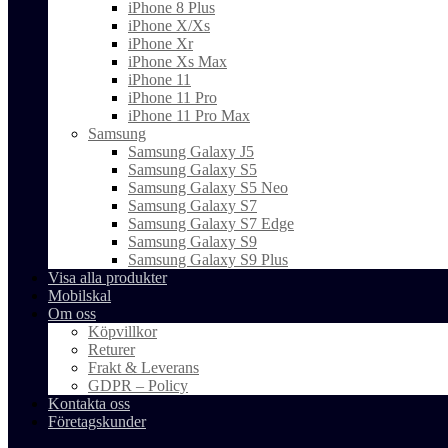
iPhone 8 Plus
iPhone X/Xs
iPhone Xr
iPhone Xs Max
iPhone 11
iPhone 11 Pro
iPhone 11 Pro Max
Samsung
Samsung Galaxy J5
Samsung Galaxy S5
Samsung Galaxy S5 Neo
Samsung Galaxy S7
Samsung Galaxy S7 Edge
Samsung Galaxy S9
Samsung Galaxy S9 Plus
Visa alla produkter
Mobilskal
Om oss
Köpvillkor
Returer
Frakt & Leverans
GDPR – Policy
Kontakta oss
Företagskunder