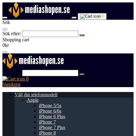
0
Sök
Sök efter:
Shopping cart
0kr
Sök efter:
0
Varukorg
Välj din telefonmodell
Apple
iPhone 5/5s
iPhone 6/6s
iPhone 6 Plus
iPhone 7
iPhone 7 Plus
iPhone 8