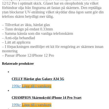
12/12 Pro i optimalt skick. Glaset har en oleophobisk yta vilket
förhindrar olja från fingrarna att fastan på skärmen. Den reptåliga
ytan blockerar UV-strålning vilket skyddar dina ögon samt gör din
telefons skärm betydligt mer tålig.
– Tillverkat av äkta, härdat glas
– Tunn design på endast 0.33mm
– Samma känsla som din vanliga telefonskärm
– Anti-olja behandlad
– Lätt att applicera
– I förpackningen medföljer ett kit för rengöring av skärmen innan
montering
– Passar iPhone 12/iPhone 12 Pro
Relaterade produkter
CELLY Härdat glas Galaxy A34 5G
199
kr
Lägg till i varukorg
CHAMPION Skärmskydd iPhone 14 Pro Svart
199
kr
Lägg till i varukorg