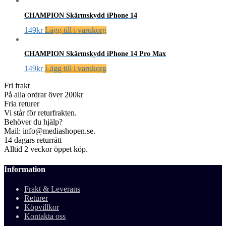
CHAMPION Skärmskydd iPhone 14
149
kr
Lägg till i varukorg
CHAMPION Skärmskydd iPhone 14 Pro Max
149
kr
Lägg till i varukorg
Fri frakt
På alla ordrar över 200kr
Fria returer
Vi står för returfrakten.
Behöver du hjälp?
Mail: info@mediashopen.se.
14 dagars returrätt
Alltid 2 veckor öppet köp.
Information
Frakt & Leverans
Returer
Köpvillkor
Kontakta oss