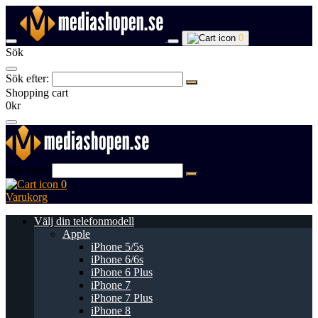
0
Sök
Sök efter:
Shopping cart
0kr
Sök efter:
0
Varukorg
Välj din telefonmodell
Apple
iPhone 5/5s
iPhone 6/6s
iPhone 6 Plus
iPhone 7
iPhone 7 Plus
iPhone 8