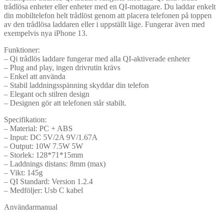
trådlösa enheter eller enheter med en QI-mottagare. Du laddar enkelt
din mobiltelefon helt trådlöst genom att placera telefonen på toppen
av den trådlösa laddaren eller i uppställt läge. Fungerar även med
exempelvis nya iPhone 13.
Funktioner:
– Qi trådlös laddare fungerar med alla QI-aktiverade enheter
– Plug and play, ingen drivrutin krävs
– Enkel att använda
– Stabil laddningsspänning skyddar din telefon
– Elegant och stilren design
– Designen gör att telefonen står stabilt.
Specifikation:
– Material: PC + ABS
– Input: DC 5V/2A 9V/1.67A
– Output: 10W 7.5W 5W
– Storlek: 128*71*15mm
– Laddnings distans: 8mm (max)
– Vikt: 145g
– QI Standard: Version 1.2.4
– Medföljer: Usb C kabel
Användarmanual