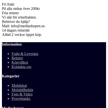
Fri frakt
På alla ordrar över 200kr
Fria returer
Vi står för returfrakten.
Behöver du hjälp?
Mail: info@mediashopen.se.
14 dagars returrätt
Alltid 2 veckor öppet köp.
Information
Frakt & Leverans
Returer
Köpvillkor
Kontakta oss
Kategorier
Mobilskal
Mobiltillbehör
Foto & Video
Powerbanks