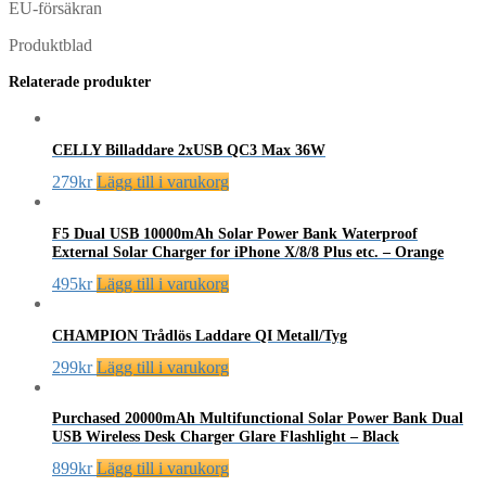
EU-försäkran
Produktblad
Relaterade produkter
CELLY Billaddare 2xUSB QC3 Max 36W
279
kr
Lägg till i varukorg
F5 Dual USB 10000mAh Solar Power Bank Waterproof
External Solar Charger for iPhone X/8/8 Plus etc. – Orange
495
kr
Lägg till i varukorg
CHAMPION Trådlös Laddare QI Metall/Tyg
299
kr
Lägg till i varukorg
Purchased 20000mAh Multifunctional Solar Power Bank Dual
USB Wireless Desk Charger Glare Flashlight – Black
899
kr
Lägg till i varukorg