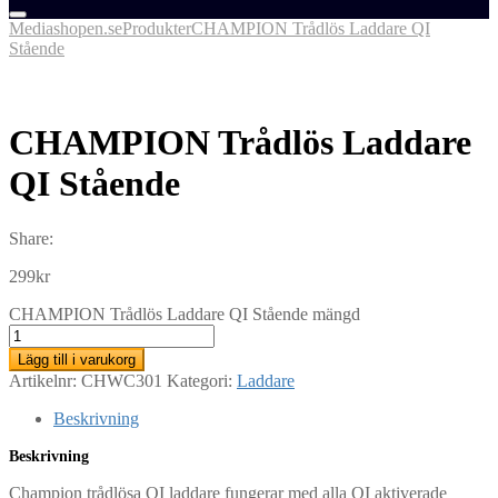
Mediashopen.se
Produkter
CHAMPION Trådlös Laddare QI
Stående
CHAMPION Trådlös Laddare
QI Stående
Share:
299
kr
CHAMPION Trådlös Laddare QI Stående mängd
Lägg till i varukorg
Artikelnr:
CHWC301
Kategori:
Laddare
Beskrivning
Beskrivning
Champion trådlösa QI laddare fungerar med alla QI aktiverade