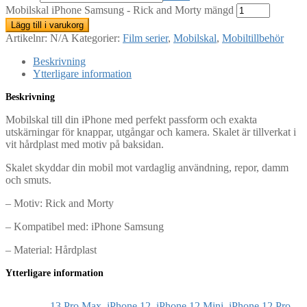
Mobilskal iPhone Samsung - Rick and Morty mängd
Lägg till i varukorg
Artikelnr:
N/A
Kategorier:
Film serier
,
Mobilskal
,
Mobiltillbehör
Beskrivning
Ytterligare information
Beskrivning
Mobilskal till din iPhone med perfekt passform och exakta
utskärningar för knappar, utgångar och kamera. Skalet är tillverkat i
vit hårdplast med motiv på baksidan.
Skalet skyddar din mobil mot vardaglig användning, repor, damm
och smuts.
– Motiv: Rick and Morty
– Kompatibel med: iPhone Samsung
– Material: Hårdplast
Ytterligare information
13 Pro Max
,
iPhone 12
,
iPhone 12 Mini
,
iPhone 12 Pro
,