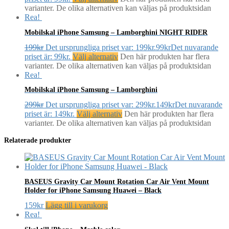
varianter. De olika alternativen kan väljas på produktsidan
Rea!
Mobilskal iPhone Samsung – Lamborghini NIGHT RIDER
199
kr
Det ursprungliga priset var: 199kr.
99
kr
Det nuvarande
priset är: 99kr.
Välj alternativ
Den här produkten har flera
varianter. De olika alternativen kan väljas på produktsidan
Rea!
Mobilskal iPhone Samsung – Lamborghini
299
kr
Det ursprungliga priset var: 299kr.
149
kr
Det nuvarande
priset är: 149kr.
Välj alternativ
Den här produkten har flera
varianter. De olika alternativen kan väljas på produktsidan
Relaterade produkter
BASEUS Gravity Car Mount Rotation Car Air Vent Mount
Holder for iPhone Samsung Huawei – Black
159
kr
Lägg till i varukorg
Rea!