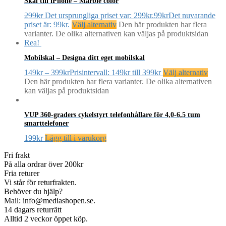
Skal till iPhone – Marble color
299
kr
Det ursprungliga priset var: 299kr.
99
kr
Det nuvarande
priset är: 99kr.
Välj alternativ
Den här produkten har flera
varianter. De olika alternativen kan väljas på produktsidan
Rea!
Mobilskal – Designa ditt eget mobilskal
149
kr
–
399
kr
Prisintervall: 149kr till 399kr
Välj alternativ
Den här produkten har flera varianter. De olika alternativen
kan väljas på produktsidan
VUP 360-graders cykelstyrt telefonhållare för 4,0-6,5 tum
smarttelefoner
199
kr
Lägg till i varukorg
Fri frakt
På alla ordrar över 200kr
Fria returer
Vi står för returfrakten.
Behöver du hjälp?
Mail: info@mediashopen.se.
14 dagars returrätt
Alltid 2 veckor öppet köp.