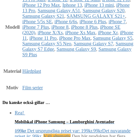
iPhone 12 Pro Max
,
Iphone 13
,
iPhone 13 mini
,
iPhone
13 Pro
,
Samsung Galaxy A51
,
Samsung Galaxy S20
,
Samsung Galaxy S21
,
SAMSUNG GALAXY S21+
,
iPhone 5/5s SE
,
iPhone 6/6s
,
iPhone 6 Plus
,
iPhone 7
,
Modell
iPhone 7 Plus
,
iPhone 8
,
iPhone 8 Plus
,
iPhone SE
(2020)
,
iPhone X/Xs
,
iPhone Xs Max
,
iPhone Xr
,
iPhone
11
,
iPhone 11 Pro
,
iPhone Pro Max
,
Samsung Galaxy S5
,
Samsung Galaxy S5 Neo
,
Samsung Galaxy S7
,
Samsung
Galaxy S7 Edge
,
Samsung Galaxy S9
,
Samsung Galaxy
S9 Plus
Material
Hårdplast
Motiv
Film serier
Du kanske också gillar …
Rea!
Mobilskal iPhone Samsung – Lamborghini Aventador
199
kr
Det ursprungliga priset var: 199kr.
99
kr
Det nuvarande
priset är: 99kr.
Välj alternativ
Den här produkten har flera