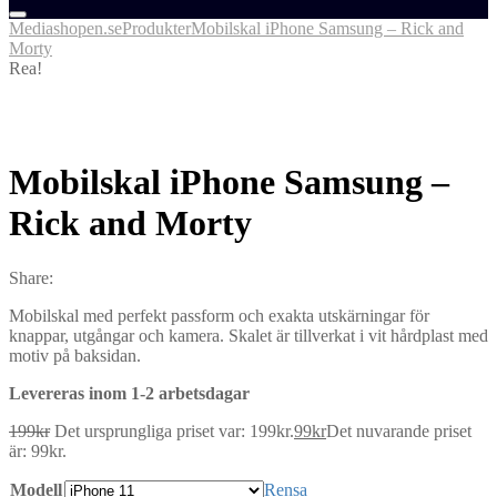
Mediashopen.se
Produkter
Mobilskal iPhone Samsung – Rick and
Morty
Rea!
Mobilskal iPhone Samsung –
Rick and Morty
Share:
Mobilskal med perfekt passform och exakta utskärningar för
knappar, utgångar och kamera. Skalet är tillverkat i vit hårdplast med
motiv på baksidan.
Levereras inom 1-2 arbetsdagar
199
kr
Det ursprungliga priset var: 199kr.
99
kr
Det nuvarande priset
är: 99kr.
Modell
Rensa