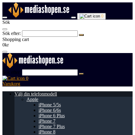
0
Sök
Sök efter:
Shopping cart
0kr
Sök efter:
0
Varukorg
Välj din telefonmodell
Apple
iPhone 5/5s
iPhone 6/6s
iPhone 6 Plus
iPhone 7
iPhone 7 Plus
iPhone 8