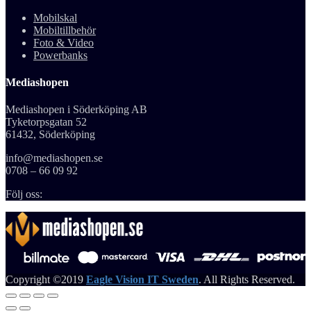
Mobilskal
Mobiltillbehör
Foto & Video
Powerbanks
Mediashopen
Mediashopen i Söderköping AB
Tyketorpsgatan 52
61432, Söderköping
info@mediashopen.se
0708 – 66 09 92
Följ oss:
Copyright ©2019
Eagle Vision IT Sweden
. All Rights Reserved.