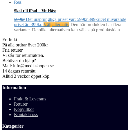
Rea!
Skal till iPad – Vit Häst
599
kr
Det ursprungliga priset var: 599kr.
399
kr
Det nuvarande
priset är: 399kr.
Välj alternativ
Den här produkten har flera
varianter. De olika alternativen kan väljas på produktsidan
Fri frakt
På alla ordrar över 200kr
Fria returer
Vi står för returfrakten.
Behöver du hjälp?
Mail: info@mediashopen.se.
14 dagars returrätt
Alltid 2 veckor öppet köp.
Information
Frakt & Leverans
Returer
Köpvillkor
Kontakta oss
Kategorier