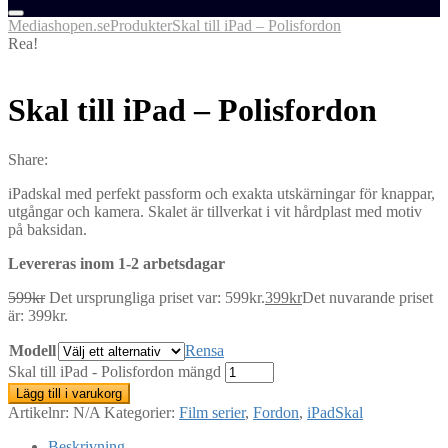
Mediashopen.se
Produkter
Skal till iPad – Polisfordon
Rea!
Skal till iPad – Polisfordon
Share:
iPadskal med perfekt passform och exakta utskärningar för knappar,
utgångar och kamera. Skalet är tillverkat i vit hårdplast med motiv
på baksidan.
Levereras inom 1-2 arbetsdagar
599
kr
Det ursprungliga priset var: 599kr.
399
kr
Det nuvarande priset
är: 399kr.
Modell
Rensa
Skal till iPad - Polisfordon mängd
Lägg till i varukorg
Artikelnr:
N/A
Kategorier:
Film serier
,
Fordon
,
iPadSkal
Beskrivning