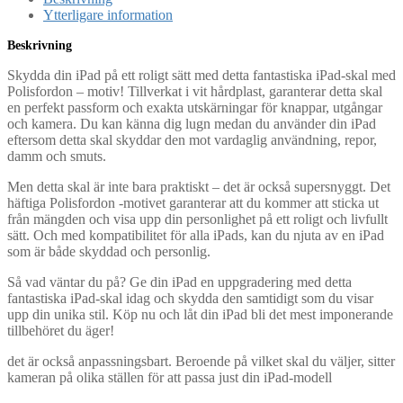
Ytterligare information
Beskrivning
Skydda din iPad på ett roligt sätt med detta fantastiska iPad-skal med
Polisfordon – motiv! Tillverkat i vit hårdplast, garanterar detta skal
en perfekt passform och exakta utskärningar för knappar, utgångar
och kamera. Du kan känna dig lugn medan du använder din iPad
eftersom detta skal skyddar den mot vardaglig användning, repor,
damm och smuts.
Men detta skal är inte bara praktiskt – det är också supersnyggt. Det
häftiga Polisfordon -motivet garanterar att du kommer att sticka ut
från mängden och visa upp din personlighet på ett roligt och livfullt
sätt. Och med kompatibilitet för alla iPads, kan du njuta av en iPad
som är både skyddad och personlig.
Så vad väntar du på? Ge din iPad en uppgradering med detta
fantastiska iPad-skal idag och skydda den samtidigt som du visar
upp din unika stil. Köp nu och låt din iPad bli det mest imponerande
tillbehöret du äger!
det är också anpassningsbart. Beroende på vilket skal du väljer, sitter
kameran på olika ställen för att passa just din iPad-modell