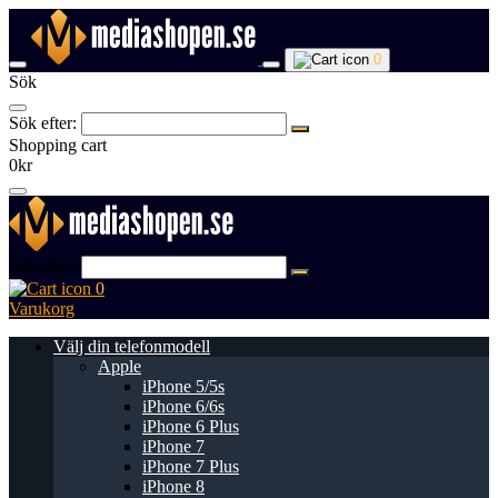
0
Sök
Sök efter:
Shopping cart
0kr
Sök efter:
0
Varukorg
Välj din telefonmodell
Apple
iPhone 5/5s
iPhone 6/6s
iPhone 6 Plus
iPhone 7
iPhone 7 Plus
iPhone 8