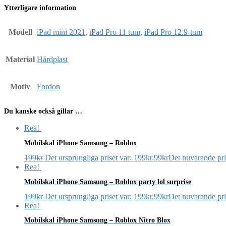
Ytterligare information
Modell
iPad mini 2021
,
iPad Pro 11 tum
,
iPad Pro 12.9-tum
Material
Hårdplast
Motiv
Fordon
Du kanske också gillar …
Rea!
Mobilskal iPhone Samsung – Roblox
199
kr
Det ursprungliga priset var: 199kr.
99
kr
Det nuvarande pris
Rea!
Mobilskal iPhone Samsung – Roblox party lol surprise
199
kr
Det ursprungliga priset var: 199kr.
99
kr
Det nuvarande pris
Rea!
Mobilskal iPhone Samsung – Roblox Nitro Blox