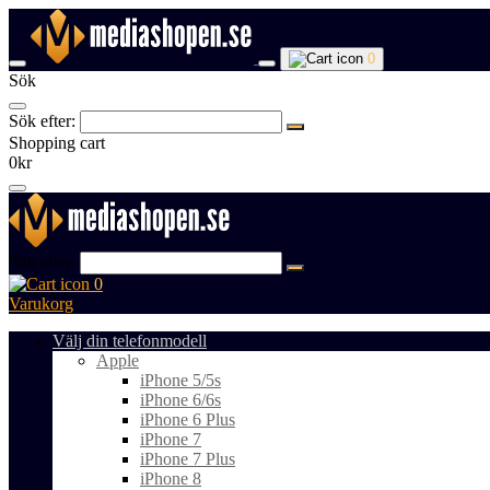
0
Sök
Sök efter:
Shopping cart
0kr
Sök efter:
0
Varukorg
Välj din telefonmodell
Apple
iPhone 5/5s
iPhone 6/6s
iPhone 6 Plus
iPhone 7
iPhone 7 Plus
iPhone 8