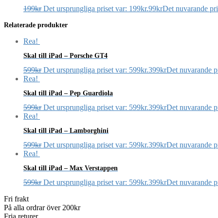
199
kr
Det ursprungliga priset var: 199kr.
99
kr
Det nuvarande pris
Relaterade produkter
Rea!
Skal till iPad – Porsche GT4
599
kr
Det ursprungliga priset var: 599kr.
399
kr
Det nuvarande pr
Rea!
Skal till iPad – Pep Guardiola
599
kr
Det ursprungliga priset var: 599kr.
399
kr
Det nuvarande pr
Rea!
Skal till iPad – Lamborghini
599
kr
Det ursprungliga priset var: 599kr.
399
kr
Det nuvarande pr
Rea!
Skal till iPad – Max Verstappen
599
kr
Det ursprungliga priset var: 599kr.
399
kr
Det nuvarande pr
Fri frakt
På alla ordrar över 200kr
Fria returer