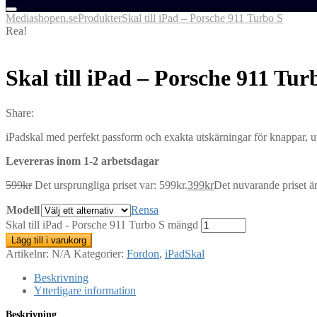
Mediashopen.se
Produkter
Skal till iPad – Porsche 911 Turbo S
Rea!
Skal till iPad – Porsche 911 Tur
Share:
iPadskal med perfekt passform och exakta utskärningar för knappar, ut
Levereras inom 1-2 arbetsdagar
599
kr
Det ursprungliga priset var: 599kr.
399
kr
Det nuvarande priset är
Modell
Rensa
Skal till iPad - Porsche 911 Turbo S mängd
Lägg till i varukorg
Artikelnr:
N/A
Kategorier:
Fordon
,
iPadSkal
Beskrivning
Ytterligare information
Beskrivning