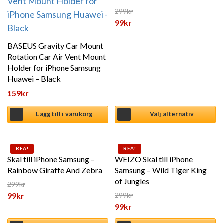
299
kr
Det ursprungliga priset var: 2
99
kr
Det nuvarande priset är: 99kr
BASEUS Gravity Car Mount
Rotation Car Air Vent Mount
Holder for iPhone Samsung
Huawei – Black
159
kr
Lägg till i varukorg
Välj alternativ
Den här produkten har flera varianter. De olika alternat
Den här produkten har flera 
REA!
REA!
Skal till iPhone Samsung –
WEIZO Skal till iPhone
Rainbow Giraffe And Zebra
Samsung – Wild Tiger King
of Jungles
299
kr
Det ursprungliga priset var: 299kr.
99
kr
299
kr
Det ursprungliga priset var: 2
99
kr
Det nuvarande priset är: 99kr.
Det nuvarande priset är: 99kr