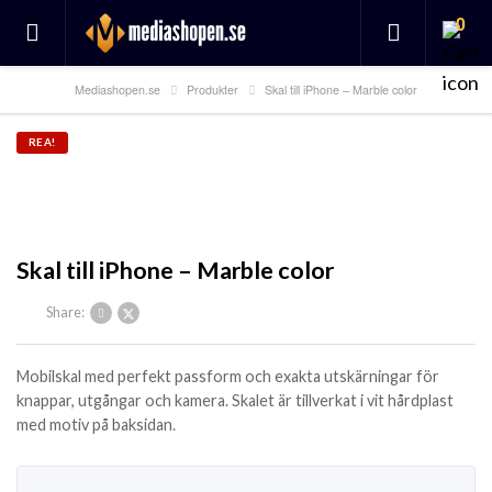
0
Mediashopen.se
Produkter
Skal till iPhone – Marble color
REA!
Skal till iPhone – Marble color
Share:
Mobilskal med perfekt passform och exakta utskärningar för
knappar, utgångar och kamera. Skalet är tillverkat i vit hårdplast
med motiv på baksidan.