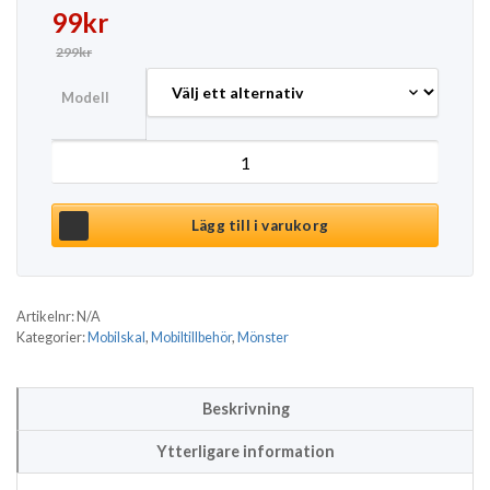
Det ursprungliga priset var: 299kr.
Det nuvarande priset är: 99kr.
99
kr
299
kr
Modell
Skal till iPhone - Marble color mängd
Lägg till i varukorg
Artikelnr:
N/A
Kategorier:
Mobilskal
,
Mobiltillbehör
,
Mönster
Beskrivning
Ytterligare information