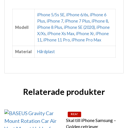
iPhone 5/5s SE
,
iPhone 6/6s
,
iPhone 6
Plus
,
iPhone 7
,
iPhone 7 Plus
,
iPhone 8
,
Modell
iPhone 8 Plus
,
iPhone SE (2020)
,
iPhone
X/Xs
,
iPhone Xs Max
,
iPhone Xr
,
iPhone
11
,
iPhone 11 Pro
,
iPhone Pro Max
Material
Hårdplast
Relaterade produkter
Den här produkten har flera 
REA!
Skal till iPhone Samsung –
Golden retriever