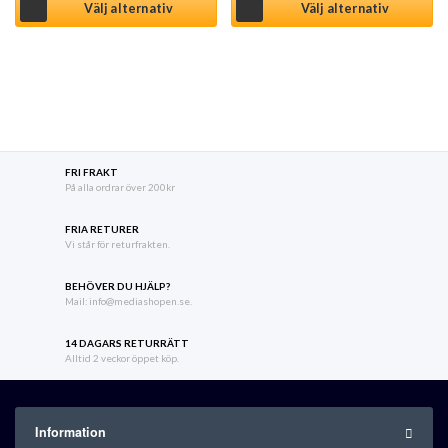
Välj alternativ
Välj alternativ
FRI FRAKT
På alla ordrar över 200kr
FRIA RETURER
Vi står för returfrakten.
BEHÖVER DU HJÄLP?
Mail: info@mediashopen.se.
14 DAGARS RETURRÄTT
Alltid 2 veckor öppet köp.
Information