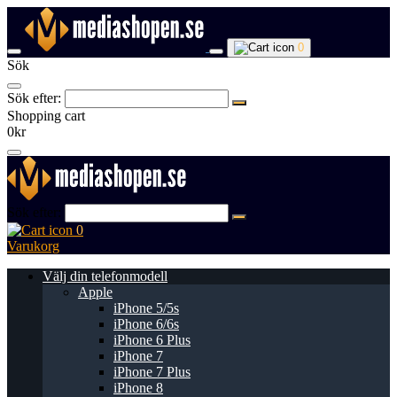
0
Sök
Sök efter:
Shopping cart
0kr
Sök efter:
0
Varukorg
Välj din telefonmodell
Apple
iPhone 5/5s
iPhone 6/6s
iPhone 6 Plus
iPhone 7
iPhone 7 Plus
iPhone 8