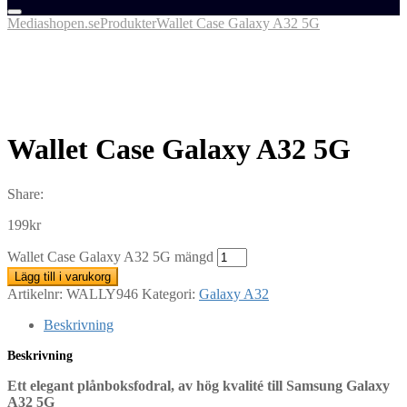
Mediashopen.se
Produkter
Wallet Case Galaxy A32 5G
Wallet Case Galaxy A32 5G
Share:
199
kr
Wallet Case Galaxy A32 5G mängd
Lägg till i varukorg
Artikelnr:
WALLY946
Kategori:
Galaxy A32
Beskrivning
Beskrivning
Ett elegant plånboksfodral, av hög kvalité till Samsung Galaxy
A32 5G