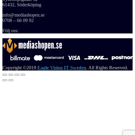
61432, Söderköping
info@mediashopen.se
0708 – 66 09 92
Följ oss:
Copyright ©2019
Eagle Vision IT Sweden
. All Rights Reserved.