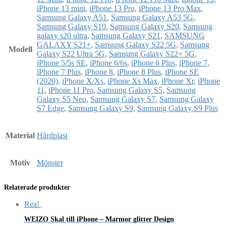
iPhone 13 mini
,
iPhone 13 Pro
,
iPhone 13 Pro Max
,
Samsung Galaxy A51
,
Samsung Galaxy A53 5G
,
Samsung Galaxy S10
,
Samsung Galaxy S20
,
Samsung
galaxy s20 ultra
,
Samsung Galaxy S21
,
SAMSUNG
GALAXY S21+
,
Samsung Galaxy S22 5G
,
Samsung
Modell
Galaxy S22 Ultra 5G
,
Samsung Galaxy S22+ 5G
,
iPhone 5/5s SE
,
iPhone 6/6s
,
iPhone 6 Plus
,
iPhone 7
,
iPhone 7 Plus
,
iPhone 8
,
iPhone 8 Plus
,
iPhone SE
(2020)
,
iPhone X/Xs
,
iPhone Xs Max
,
iPhone Xr
,
iPhone
11
,
iPhone 11 Pro
,
Samsung Galaxy S5
,
Samsung
Galaxy S5 Neo
,
Samsung Galaxy S7
,
Samsung Galaxy
S7 Edge
,
Samsung Galaxy S9
,
Samsung Galaxy S9 Plus
Material
Hårdplast
Motiv
Mönster
Relaterade produkter
Rea!
WEIZO Skal till iPhone – Marmor glitter Design