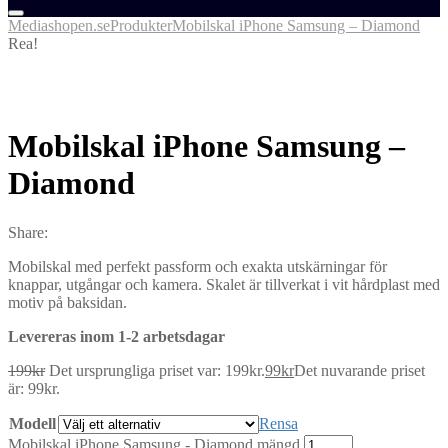
Mediashopen.se
Produkter
Mobilskal iPhone Samsung – Diamond
Rea!
Mobilskal iPhone Samsung –
Diamond
Share:
Mobilskal med perfekt passform och exakta utskärningar för
knappar, utgångar och kamera. Skalet är tillverkat i vit hårdplast med
motiv på baksidan.
Levereras inom 1-2 arbetsdagar
199
kr
Det ursprungliga priset var: 199kr.
99
kr
Det nuvarande priset
är: 99kr.
Modell
Rensa
Mobilskal iPhone Samsung - Diamond mängd