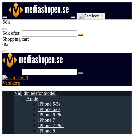
0
Sök
Sök efter:
Shopping cart
0kr
Sök efter:
0
Varukorg
Välj din telefonmodell
Apple
iPhone 5/5s
iPhone 6/6s
iPhone 6 Plus
iPhone 7
iPhone 7 Plus
iPhone 8