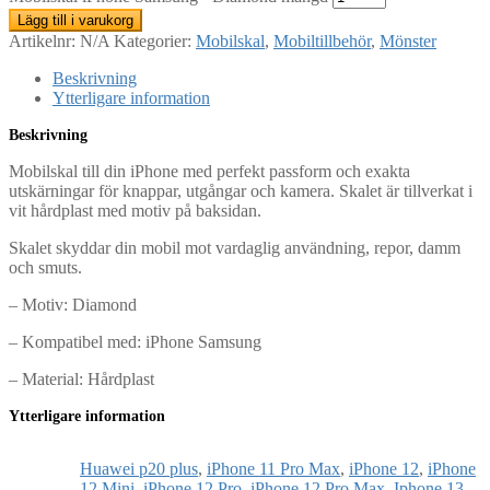
Lägg till i varukorg
Artikelnr:
N/A
Kategorier:
Mobilskal
,
Mobiltillbehör
,
Mönster
Beskrivning
Ytterligare information
Beskrivning
Mobilskal till din iPhone med perfekt passform och exakta
utskärningar för knappar, utgångar och kamera. Skalet är tillverkat i
vit hårdplast med motiv på baksidan.
Skalet skyddar din mobil mot vardaglig användning, repor, damm
och smuts.
– Motiv: Diamond
– Kompatibel med: iPhone Samsung
– Material: Hårdplast
Ytterligare information
Huawei p20 plus
,
iPhone 11 Pro Max
,
iPhone 12
,
iPhone
12 Mini
,
iPhone 12 Pro
,
iPhone 12 Pro Max
,
Iphone 13
,