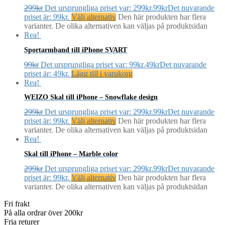
299
kr
Det ursprungliga priset var: 299kr.
99
kr
Det nuvarande
priset är: 99kr.
Välj alternativ
Den här produkten har flera
varianter. De olika alternativen kan väljas på produktsidan
Rea!
Sportarmband till iPhone SVART
99
kr
Det ursprungliga priset var: 99kr.
49
kr
Det nuvarande
priset är: 49kr.
Lägg till i varukorg
Rea!
WEIZO Skal till iPhone – Snowflake design
299
kr
Det ursprungliga priset var: 299kr.
99
kr
Det nuvarande
priset är: 99kr.
Välj alternativ
Den här produkten har flera
varianter. De olika alternativen kan väljas på produktsidan
Rea!
Skal till iPhone – Marble color
299
kr
Det ursprungliga priset var: 299kr.
99
kr
Det nuvarande
priset är: 99kr.
Välj alternativ
Den här produkten har flera
varianter. De olika alternativen kan väljas på produktsidan
Fri frakt
På alla ordrar över 200kr
Fria returer