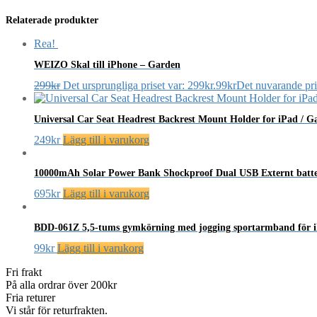
Relaterade produkter
Rea!
WEIZO Skal till iPhone – Garden
299
kr
Det ursprungliga priset var: 299kr.
99
kr
Det nuvarande pris
Universal Car Seat Headrest Backrest Mount Holder for iPad / G
249
kr
Lägg till i varukorg
10000mAh Solar Power Bank Shockproof Dual USB Externt batt
695
kr
Lägg till i varukorg
BDD-061Z 5,5-tums gymkörning med jogging sportarmband för iPhon
99
kr
Lägg till i varukorg
Fri frakt
På alla ordrar över 200kr
Fria returer
Vi står för returfrakten.