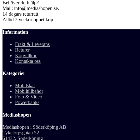
Behöver du hjälp?
Mail: info@mediashopen.se.
14 dagars returrätt
Alltid 2 veckor öppet köp.
Information
Frakt & Leverans
Returer
Köpvillkor
Kontakta oss
Kategorier
Mobilskal
Mobiltillbehör
Foto & Video
Powerbanks
Mediashopen
Mediashopen i Söderköping AB
Tyketorpsgatan 52
61432, Söderköping