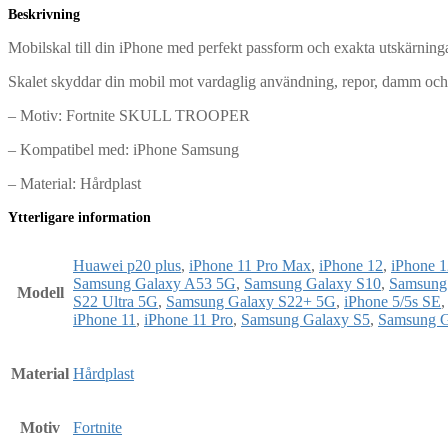
Beskrivning
Mobilskal till din iPhone med perfekt passform och exakta utskärningar
Skalet skyddar din mobil mot vardaglig användning, repor, damm och
– Motiv: Fortnite SKULL TROOPER
– Kompatibel med: iPhone Samsung
– Material: Hårdplast
Ytterligare information
Huawei p20 plus
,
iPhone 11 Pro Max
,
iPhone 12
,
iPhone 1
Samsung Galaxy A53 5G
,
Samsung Galaxy S10
,
Samsung
Modell
S22 Ultra 5G
,
Samsung Galaxy S22+ 5G
,
iPhone 5/5s SE
iPhone 11
,
iPhone 11 Pro
,
Samsung Galaxy S5
,
Samsung G
Material
Hårdplast
Motiv
Fortnite