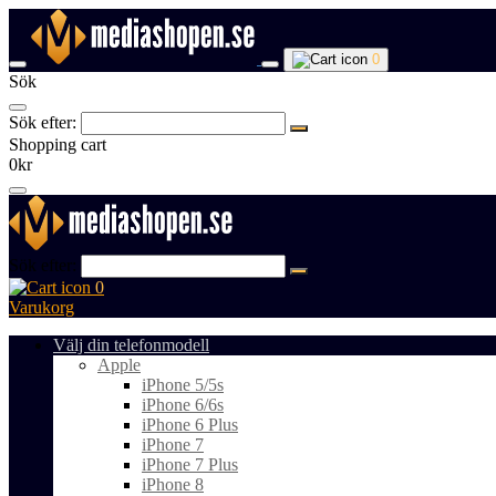
0
Sök
Sök efter:
Shopping cart
0kr
Sök efter:
0
Varukorg
Välj din telefonmodell
Apple
iPhone 5/5s
iPhone 6/6s
iPhone 6 Plus
iPhone 7
iPhone 7 Plus
iPhone 8