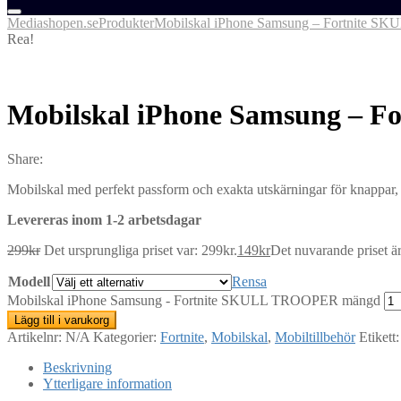
Mediashopen.se
Produkter
Mobilskal iPhone Samsung – Fortnite 
Rea!
Mobilskal iPhone Samsung – 
Share:
Mobilskal med perfekt passform och exakta utskärningar för knappar, u
Levereras inom 1-2 arbetsdagar
299
kr
Det ursprungliga priset var: 299kr.
149
kr
Det nuvarande priset är
Modell
Rensa
Mobilskal iPhone Samsung - Fortnite SKULL TROOPER mängd
Lägg till i varukorg
Artikelnr:
N/A
Kategorier:
Fortnite
,
Mobilskal
,
Mobiltillbehör
Etikett
Beskrivning
Ytterligare information