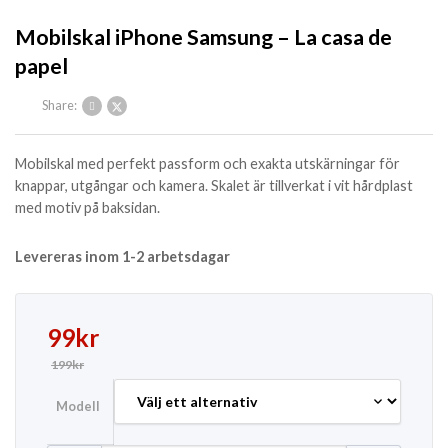
Mobilskal iPhone Samsung – La casa de
papel
Share:
Mobilskal med perfekt passform och exakta utskärningar för
knappar, utgångar och kamera. Skalet är tillverkat i vit hårdplast
med motiv på baksidan.
Levereras inom 1-2 arbetsdagar
Det ursprungliga priset var: 199kr.
Det nuvarande priset är: 99kr.
99
kr
199
kr
Modell