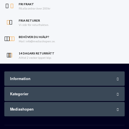
FRI FRAKT
På alla ordrar över 200kr
FRIA RETURER
Vi står för returfrakten.
BEHÖVER DU HJÄLP?
Mail: info@mediashopen.se.
14 DAGARS RETURRÄTT
Alltid 2 veckor öppet köp.
Information
Kategorier
Mediashopen