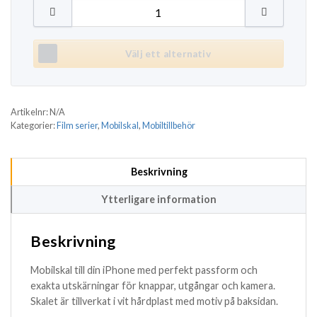
Mobilskal iPhone Samsung - La casa de papel mängd
Välj ett alternativ
Artikelnr:
N/A
Kategorier:
Film serier
,
Mobilskal
,
Mobiltillbehör
Beskrivning
Ytterligare information
Beskrivning
Mobilskal till din iPhone med perfekt passform och
exakta utskärningar för knappar, utgångar och kamera.
Skalet är tillverkat i vit hårdplast med motiv på baksidan.