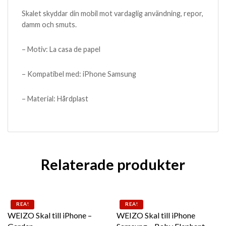
Skalet skyddar din mobil mot vardaglig användning, repor,
damm och smuts.
– Motiv: La casa de papel
– Kompatibel med: iPhone Samsung
– Material: Hårdplast
Relaterade produkter
Den här produkten har flera varianter. De olika alternat
Den här produkten har flera 
REA!
REA!
WEIZO Skal till iPhone –
WEIZO Skal till iPhone