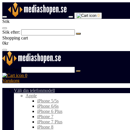
0
Sök
Sök efter:
Shopping cart
0kr
Sök efter:
0
Varukorg
Välj din telefonmodell
Apple
iPhone 5/5s
iPhone 6/6s
iPhone 6 Plus
iPhone 7
iPhone 7 Plus
iPhone 8