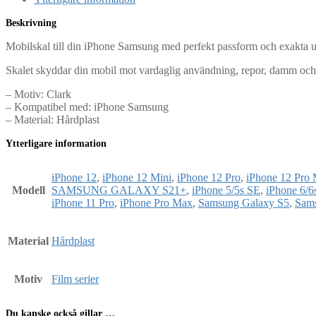
Beskrivning
Mobilskal till din iPhone Samsung med perfekt passform och exakta uts
Skalet skyddar din mobil mot vardaglig användning, repor, damm och
– Motiv: Clark
– Kompatibel med: iPhone Samsung
– Material: Hårdplast
Ytterligare information
iPhone 12
,
iPhone 12 Mini
,
iPhone 12 Pro
,
iPhone 12 Pro
Modell
SAMSUNG GALAXY S21+
,
iPhone 5/5s SE
,
iPhone 6/6
iPhone 11 Pro
,
iPhone Pro Max
,
Samsung Galaxy S5
,
Sam
Material
Hårdplast
Motiv
Film serier
Du kanske också gillar …