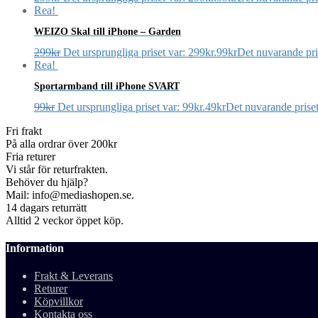
Rea!
WEIZO Skal till iPhone – Garden
299
kr
Det ursprungliga priset var: 299kr.
99
kr
Det nuvarande pris
Rea!
Sportarmband till iPhone SVART
99
kr
Det ursprungliga priset var: 99kr.
49
kr
Det nuvarande priset
Fri frakt
På alla ordrar över 200kr
Fria returer
Vi står för returfrakten.
Behöver du hjälp?
Mail: info@mediashopen.se.
14 dagars returrätt
Alltid 2 veckor öppet köp.
Information
Frakt & Leverans
Returer
Köpvillkor
Kontakta oss