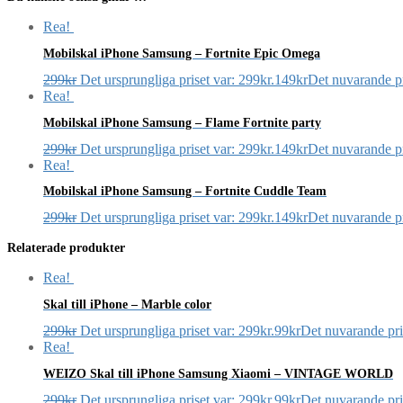
Rea!
Mobilskal iPhone Samsung – Fortnite Epic Omega
299
kr
Det ursprungliga priset var: 299kr.
149
kr
Det nuvarande pr
Rea!
Mobilskal iPhone Samsung – Flame Fortnite party
299
kr
Det ursprungliga priset var: 299kr.
149
kr
Det nuvarande pr
Rea!
Mobilskal iPhone Samsung – Fortnite Cuddle Team
299
kr
Det ursprungliga priset var: 299kr.
149
kr
Det nuvarande pr
Relaterade produkter
Rea!
Skal till iPhone – Marble color
299
kr
Det ursprungliga priset var: 299kr.
99
kr
Det nuvarande pris
Rea!
WEIZO Skal till iPhone Samsung Xiaomi – VINTAGE WORLD
299
kr
Det ursprungliga priset var: 299kr.
99
kr
Det nuvarande pris