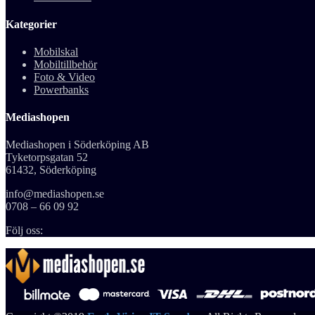
Kategorier
Mobilskal
Mobiltillbehör
Foto & Video
Powerbanks
Mediashopen
Mediashopen i Söderköping AB
Tyketorpsgatan 52
61432, Söderköping
info@mediashopen.se
0708 – 66 09 92
Följ oss: