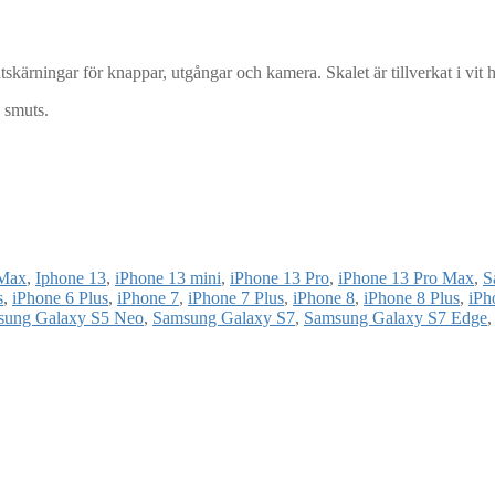
kärningar för knappar, utgångar och kamera. Skalet är tillverkat i vit
 smuts.
 Max
,
Iphone 13
,
iPhone 13 mini
,
iPhone 13 Pro
,
iPhone 13 Pro Max
,
S
s
,
iPhone 6 Plus
,
iPhone 7
,
iPhone 7 Plus
,
iPhone 8
,
iPhone 8 Plus
,
iPh
sung Galaxy S5 Neo
,
Samsung Galaxy S7
,
Samsung Galaxy S7 Edge