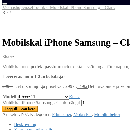
Mediashopen.se
Produkter
Mobilskal iPhone Samsung – Clark
Rea!
Mobilskal iPhone Samsung – Cl
Share:
Mobilskal med perfekt passform och exakta utskärningar för knappar, u
Levereras inom 1-2 arbetsdagar
299
kr
Det ursprungliga priset var: 299kr.
149
kr
Det nuvarande priset är
Modell
Rensa
Mobilskal iPhone Samsung - Clark mängd
Lägg till i varukorg
Artikelnr:
N/A
Kategorier:
Film serier
,
Mobilskal
,
Mobiltillbehör
Beskrivning
Ytterligare information