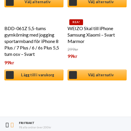
Välj alternativ
Välj alternativ
Den här produkten har flera 
REA!
BDD-061Z 5,5-tums
WEIZO Skal till iPhone
gymkörning med jogging
Samsung Xiaomi – Svart
sportarmband för iPhone 8
Marmor
Plus / 7 Plus / 6 / 6s Plus 5,5
299
kr
tum osv – Svart
Det ursprungliga priset var: 2
99
kr
99
kr
Det nuvarande priset är: 99kr
Lägg till i varukorg
Välj alternativ
FRI FRAKT
På alla ordrar över 200kr