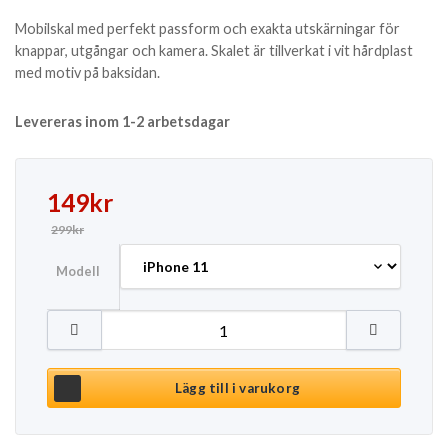
Mobilskal med perfekt passform och exakta utskärningar för
knappar, utgångar och kamera. Skalet är tillverkat i vit hårdplast
med motiv på baksidan.
Levereras inom 1-2 arbetsdagar
Det ursprungliga priset var: 299kr.
Det nuvarande priset är: 149kr.
149
kr
299
kr
Modell
Mobilskal iPhone Samsung - Kabe mängd
Lägg till i varukorg