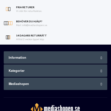
FRIA RETURER
Vi står för returfrakten.
BEHÖVER DU HJÄLP?
Mail: info@mediashopen.se.
14 DAGARS RETURRÄTT
Alltid 2 veckor öppet köp.
Information
Kategorier
Mediashopen