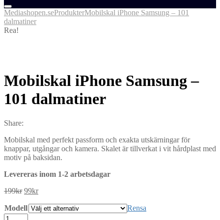
Mediashopen.se
Produkter
Mobilskal iPhone Samsung – 101
dalmatiner
Rea!
Mobilskal iPhone Samsung –
101 dalmatiner
Share:
Mobilskal med perfekt passform och exakta utskärningar för
knappar, utgångar och kamera. Skalet är tillverkat i vit hårdplast med
motiv på baksidan.
Levereras inom 1-2 arbetsdagar
Det
Det
199
kr
99
kr
ursprungliga
nuvarande
Modell
priset
priset
Rensa
var:
är:
Mobilskal