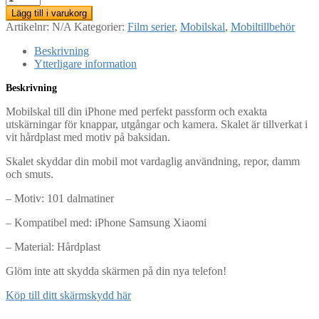
199kr.
99kr.
iPhone
Lägg till i varukorg
Samsung
Artikelnr:
N/A
Kategorier:
Film serier
,
Mobilskal
,
Mobiltillbehör
-
101
Beskrivning
dalmatiner
Ytterligare information
mängd
Beskrivning
Mobilskal till din iPhone med perfekt passform och exakta
utskärningar för knappar, utgångar och kamera. Skalet är tillverkat i
vit hårdplast med motiv på baksidan.
Skalet skyddar din mobil mot vardaglig användning, repor, damm
och smuts.
– Motiv: 101 dalmatiner
– Kompatibel med: iPhone Samsung Xiaomi
– Material: Hårdplast
Glöm inte att skydda skärmen på din nya telefon!
Köp till ditt skärmskydd här