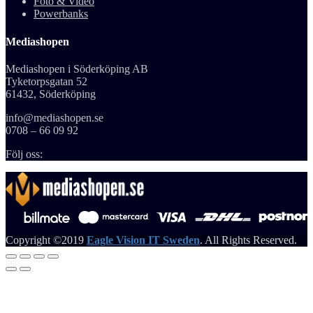
Foto & Video
Powerbanks
Mediashopen
Mediashopen i Söderköping AB
Tyketorpsgatan 52
61432, Söderköping
info@mediashopen.se
0708 – 66 09 92
Följ oss:
Copyright ©2019
Eagle Vision IT Sweden
. All Rights Reserved.