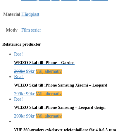
Material
Hårdplast
Motiv
Film serier
Relaterade produkter
Rea!
WEIZO Skal till iPhone – Garden
Det
Det
Den
299
kr
99
kr
Välj alternativ
ursprungliga
nuvarande
här
Rea!
priset
priset
produkten
WEIZO Skal till iPhone Samsung Xiaomi – Leopard
var:
är:
har
299kr.
99kr.
flera
Det
Det
Den
299
kr
99
kr
Välj alternativ
varianter.
ursprungliga
nuvarande
här
Rea!
De
priset
priset
produkten
WEIZO Skal till iPhone Samsung – Leopard design
olika
var:
är:
har
alternativen
299kr.
99kr.
flera
Det
Det
Den
299
kr
99
kr
Välj alternativ
kan
varianter.
ursprungliga
nuvarande
här
väljas
De
priset
priset
produkten
på
VUP 360-graders cykelstyrt telefonhållare för 4,0-6,5 tum
olika