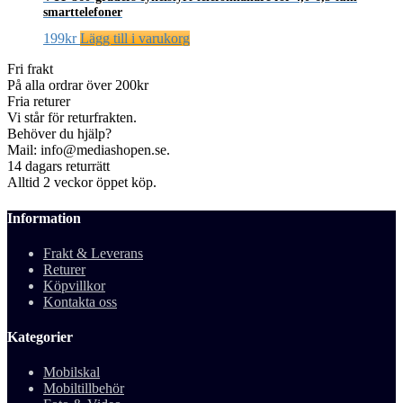
var:
är:
har
produktsidan
smarttelefoner
alternativen
299kr.
99kr.
flera
kan
varianter.
199
kr
Lägg till i varukorg
väljas
De
på
olika
Fri frakt
produktsidan
alternativen
På alla ordrar över 200kr
kan
Fria returer
väljas
Vi står för returfrakten.
på
Behöver du hjälp?
produktsidan
Mail: info@mediashopen.se.
14 dagars returrätt
Alltid 2 veckor öppet köp.
Information
Frakt & Leverans
Returer
Köpvillkor
Kontakta oss
Kategorier
Mobilskal
Mobiltillbehör