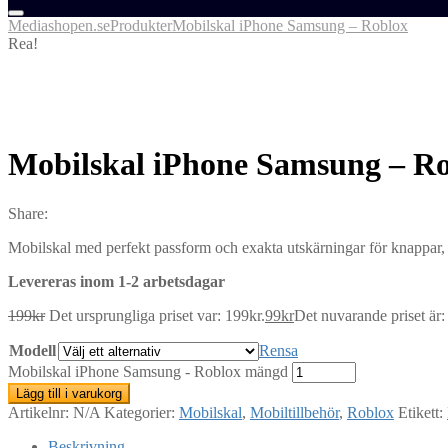
Mediashopen.se
Produkter
Mobilskal iPhone Samsung – Roblox
Rea!
Mobilskal iPhone Samsung – R
Share:
Mobilskal med perfekt passform och exakta utskärningar för knappar, u
Levereras inom 1-2 arbetsdagar
199
kr
Det ursprungliga priset var: 199kr.
99
kr
Det nuvarande priset är:
Modell
Rensa
Mobilskal iPhone Samsung - Roblox mängd
Lägg till i varukorg
Artikelnr:
N/A
Kategorier:
Mobilskal
,
Mobiltillbehör
,
Roblox
Etikett:
Beskrivning