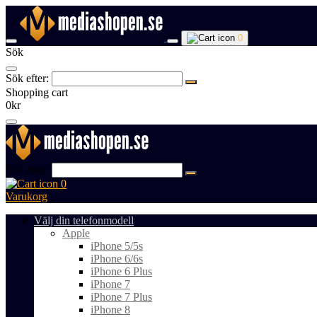
0
Sök
Sök efter:
Shopping cart
0kr
Sök efter:
0
Varukorg
Välj din telefonmodell
Apple
iPhone 5/5s
iPhone 6/6s
iPhone 6 Plus
iPhone 7
iPhone 7 Plus
iPhone 8