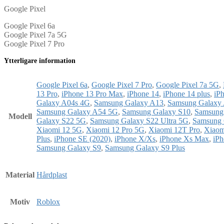
Google Pixel
Google Pixel 6a
Google Pixel 7a 5G
Google Pixel 7 Pro
Ytterligare information
Google Pixel 6a
,
Google Pixel 7 Pro
,
Google Pixel 7a 5G
,
13 Pro
,
iPhone 13 Pro Max
,
iPhone 14
,
iPhone 14 plus
,
iP
Galaxy A04s 4G
,
Samsung Galaxy A13
,
Samsung Galaxy
Samsung Galaxy A54 5G
,
Samsung Galaxy S10
,
Samsung
Modell
Galaxy S22 5G
,
Samsung Galaxy S22 Ultra 5G
,
Samsung 
Xiaomi 12 5G
,
Xiaomi 12 Pro 5G
,
Xiaomi 12T Pro
,
Xiaom
Plus
,
iPhone SE (2020)
,
iPhone X/Xs
,
iPhone Xs Max
,
iPh
Samsung Galaxy S9
,
Samsung Galaxy S9 Plus
Material
Hårdplast
Motiv
Roblox