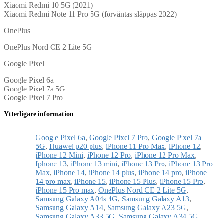
Xiaomi Redmi 10 5G (2021)
Xiaomi Redmi Note 11 Pro 5G (förväntas släppas 2022)
OnePlus
OnePlus Nord CE 2 Lite 5G
Google Pixel
Google Pixel 6a
Google Pixel 7a 5G
Google Pixel 7 Pro
Ytterligare information
Google Pixel 6a
,
Google Pixel 7 Pro
,
Google Pixel 7a
5G
,
Huawei p20 plus
,
iPhone 11 Pro Max
,
iPhone 12
,
iPhone 12 Mini
,
iPhone 12 Pro
,
iPhone 12 Pro Max
,
Iphone 13
,
iPhone 13 mini
,
iPhone 13 Pro
,
iPhone 13 Pro
Max
,
iPhone 14
,
iPhone 14 plus
,
iPhone 14 pro
,
iPhone
14 pro max
,
iPhone 15
,
iPhone 15 Plus
,
iPhone 15 Pro
,
iPhone 15 Pro max
,
OnePlus Nord CE 2 Lite 5G
,
Samsung Galaxy A04s 4G
,
Samsung Galaxy A13
,
Samsung Galaxy A14
,
Samsung Galaxy A23 5G
,
Samsung Galaxy A33 5G
,
Samsung Galaxy A34 5G
,