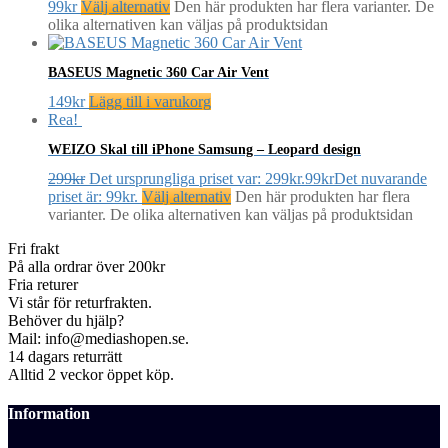
99
kr
Välj alternativ
Den här produkten har flera varianter. De
olika alternativen kan väljas på produktsidan
BASEUS Magnetic 360 Car Air Vent
149
kr
Lägg till i varukorg
Rea!
WEIZO Skal till iPhone Samsung – Leopard design
299
kr
Det ursprungliga priset var: 299kr.
99
kr
Det nuvarande
priset är: 99kr.
Välj alternativ
Den här produkten har flera
varianter. De olika alternativen kan väljas på produktsidan
Fri frakt
På alla ordrar över 200kr
Fria returer
Vi står för returfrakten.
Behöver du hjälp?
Mail: info@mediashopen.se.
14 dagars returrätt
Alltid 2 veckor öppet köp.
Information