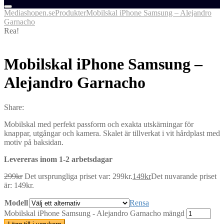
Mediashopen.se
Produkter
Mobilskal iPhone Samsung – Alejandro
Garnacho
Rea!
Mobilskal iPhone Samsung –
Alejandro Garnacho
Share:
Mobilskal med perfekt passform och exakta utskärningar för
knappar, utgångar och kamera. Skalet är tillverkat i vit hårdplast med
motiv på baksidan.
Levereras inom 1-2 arbetsdagar
299
kr
Det ursprungliga priset var: 299kr.
149
kr
Det nuvarande priset
är: 149kr.
Modell
Rensa
Mobilskal iPhone Samsung - Alejandro Garnacho mängd