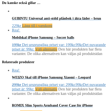
Du kanske också gillar …
GUBINTU Universal anti-stöld plånbok i äkta läder – brun
229
kr
Lägg till i varukorg
Rea!
Mobilskal iPhone Samsung – Soccer balls
199
kr
Det ursprungliga priset var: 199kr.
99
kr
Det nuvarande
priset är: 99kr.
Välj alternativ
Den här produkten har flera
varianter. De olika alternativen kan väljas på produktsidan
Relaterade produkter
Rea!
WEIZO Skal till iPhone Samsung Xiaomi – Leopard
299
kr
Det ursprungliga priset var: 299kr.
99
kr
Det nuvarande
priset är: 99kr.
Välj alternativ
Den här produkten har flera
varianter. De olika alternativen kan väljas på produktsidan
ROMIX Slim Sports Armband Cover Case för iPhone