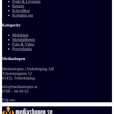
Frakt & Leverans
Returer
Köpvillkor
Kontakta oss
Kategorier
Mobilskal
Mobiltillbehör
Foto & Video
Powerbanks
Mediashopen
Mediashopen i Söderköping AB
Tyketorpsgatan 52
61432, Söderköping
info@mediashopen.se
0708 – 66 09 92
Följ oss: