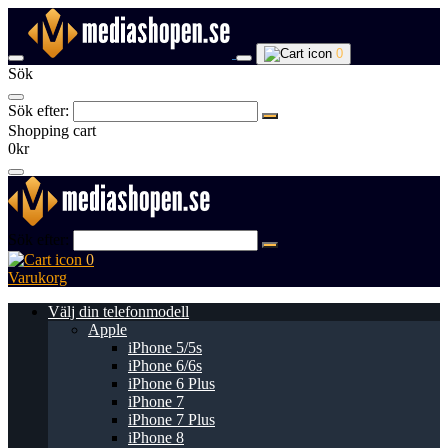
0
Sök
Sök efter:
Shopping cart
0kr
Sök efter:
0
Varukorg
Välj din telefonmodell
Apple
iPhone 5/5s
iPhone 6/6s
iPhone 6 Plus
iPhone 7
iPhone 7 Plus
iPhone 8