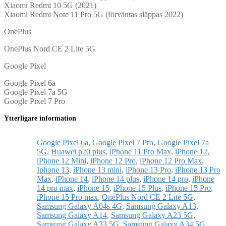
Xiaomi Redmi 10 5G (2021)
Xiaomi Redmi Note 11 Pro 5G (förväntas släppas 2022)
OnePlus
OnePlus Nord CE 2 Lite 5G
Google Pixel
Google Pixel 6a
Google Pixel 7a 5G
Google Pixel 7 Pro
Ytterligare information
Google Pixel 6a
,
Google Pixel 7 Pro
,
Google Pixel 7a
5G
,
Huawei p20 plus
,
iPhone 11 Pro Max
,
iPhone 12
,
iPhone 12 Mini
,
iPhone 12 Pro
,
iPhone 12 Pro Max
,
Iphone 13
,
iPhone 13 mini
,
iPhone 13 Pro
,
iPhone 13 Pro
Max
,
iPhone 14
,
iPhone 14 plus
,
iPhone 14 pro
,
iPhone
14 pro max
,
iPhone 15
,
iPhone 15 Plus
,
iPhone 15 Pro
,
iPhone 15 Pro max
,
OnePlus Nord CE 2 Lite 5G
,
Samsung Galaxy A04s 4G
,
Samsung Galaxy A13
,
Samsung Galaxy A14
,
Samsung Galaxy A23 5G
,
Samsung Galaxy A33 5G
,
Samsung Galaxy A34 5G
,