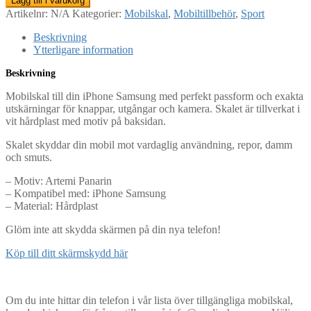
Lägg till i varukorg
Samsung
Artikelnr:
N/A
Kategorier:
Mobilskal
,
Mobiltillbehör
,
Sport
-
Artemi
Beskrivning
Panarin
Ytterligare information
mängd
Beskrivning
Mobilskal till din iPhone Samsung med perfekt passform och exakta
utskärningar för knappar, utgångar och kamera. Skalet är tillverkat i
vit hårdplast med motiv på baksidan.
Skalet skyddar din mobil mot vardaglig användning, repor, damm
och smuts.
– Motiv: Artemi Panarin
– Kompatibel med: iPhone Samsung
– Material: Hårdplast
Glöm inte att skydda skärmen på din nya telefon!
Köp till ditt skärmskydd här
Om du inte hittar din telefon i vår lista över tillgängliga mobilskal,