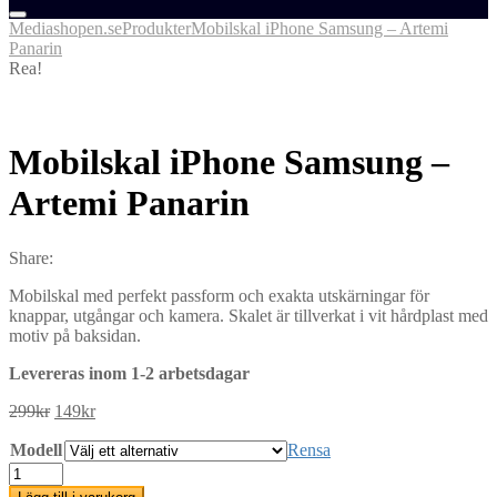
Mediashopen.se
Produkter
Mobilskal iPhone Samsung – Artemi
Panarin
Rea!
Mobilskal iPhone Samsung –
Artemi Panarin
Share:
Mobilskal med perfekt passform och exakta utskärningar för
knappar, utgångar och kamera. Skalet är tillverkat i vit hårdplast med
motiv på baksidan.
Levereras inom 1-2 arbetsdagar
Det
Det
299
kr
149
kr
ursprungliga
nuvarande
Modell
priset
priset
Rensa
var:
är:
Mobilskal
299kr.
149kr.
iPhone