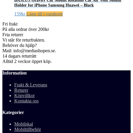
BASEUS Gravity Car Mount Rotation Car Air Vent Mount
alternativen
299kr.
99kr.
flera
Holder for iPhone Samsung Huawei – Black
kan
varianter.
väljas
De
159
kr
Lägg till i varukorg
på
olika
produktsidan
alternativen
Fri frakt
kan
På alla ordrar över 200kr
väljas
Fria returer
på
Vi står för returfrakten.
produktsidan
Behöver du hjälp?
Mail: info@mediashopen.se.
14 dagars returrätt
Alltid 2 veckor öppet köp.
Information
Frakt & Leverans
Returer
Köpvillkor
Kontakta oss
Kategorier
Mobilskal
Mobiltillbehör