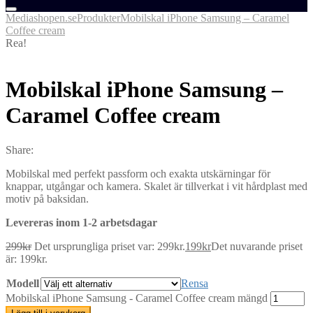
Mediashopen.se
Produkter
Mobilskal iPhone Samsung – Caramel
Coffee cream
Rea!
Mobilskal iPhone Samsung –
Caramel Coffee cream
Share:
Mobilskal med perfekt passform och exakta utskärningar för
knappar, utgångar och kamera. Skalet är tillverkat i vit hårdplast med
motiv på baksidan.
Levereras inom 1-2 arbetsdagar
299
kr
Det ursprungliga priset var: 299kr.
199
kr
Det nuvarande priset
är: 199kr.
Modell
Rensa
Mobilskal iPhone Samsung - Caramel Coffee cream mängd