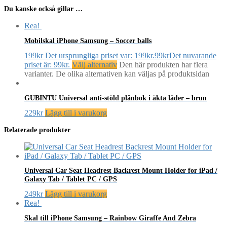
Du kanske också gillar …
Rea!
Mobilskal iPhone Samsung – Soccer balls
199
kr
Det ursprungliga priset var: 199kr.
99
kr
Det nuvarande
priset är: 99kr.
Välj alternativ
Den här produkten har flera
varianter. De olika alternativen kan väljas på produktsidan
GUBINTU Universal anti-stöld plånbok i äkta läder – brun
229
kr
Lägg till i varukorg
Relaterade produkter
Universal Car Seat Headrest Backrest Mount Holder for iPad /
Galaxy Tab / Tablet PC / GPS
249
kr
Lägg till i varukorg
Rea!
Skal till iPhone Samsung – Rainbow Giraffe And Zebra