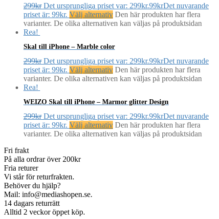
299
kr
Det ursprungliga priset var: 299kr.
99
kr
Det nuvarande
priset är: 99kr.
Välj alternativ
Den här produkten har flera
varianter. De olika alternativen kan väljas på produktsidan
Rea!
Skal till iPhone – Marble color
299
kr
Det ursprungliga priset var: 299kr.
99
kr
Det nuvarande
priset är: 99kr.
Välj alternativ
Den här produkten har flera
varianter. De olika alternativen kan väljas på produktsidan
Rea!
WEIZO Skal till iPhone – Marmor glitter Design
299
kr
Det ursprungliga priset var: 299kr.
99
kr
Det nuvarande
priset är: 99kr.
Välj alternativ
Den här produkten har flera
varianter. De olika alternativen kan väljas på produktsidan
Fri frakt
På alla ordrar över 200kr
Fria returer
Vi står för returfrakten.
Behöver du hjälp?
Mail: info@mediashopen.se.
14 dagars returrätt
Alltid 2 veckor öppet köp.