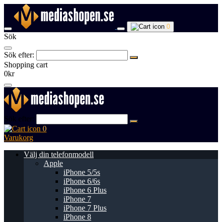
0
Sök
Sök efter:
Shopping cart
0kr
Sök efter:
0
Varukorg
Välj din telefonmodell
Apple
iPhone 5/5s
iPhone 6/6s
iPhone 6 Plus
iPhone 7
iPhone 7 Plus
iPhone 8