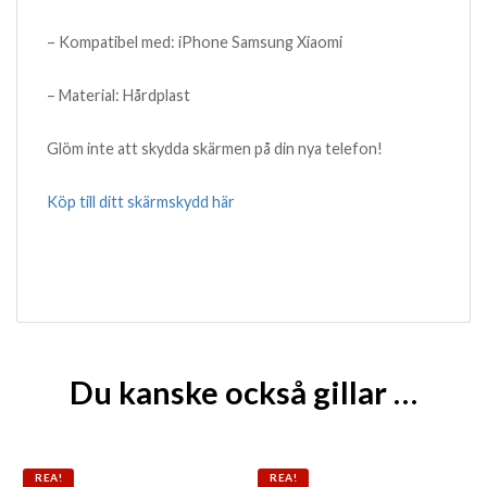
– Kompatibel med: iPhone Samsung Xiaomi
– Material: Hårdplast
Glöm inte att skydda skärmen på din nya telefon!
Köp till ditt skärmskydd här
Du kanske också gillar …
Den här produkten har flera varianter. De olika alternat
Den här produkten har flera 
REA!
REA!