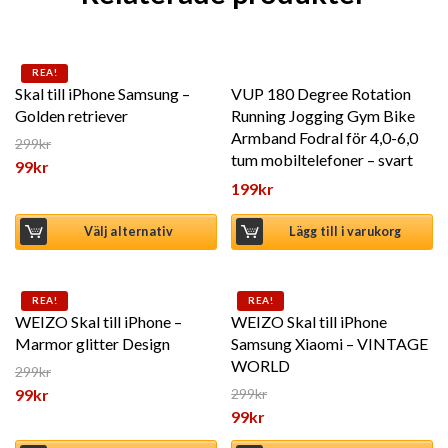
Den här produkten har flera varianter. De olika alternat
REA!
Skal till iPhone Samsung –
VUP 180 Degree Rotation
Golden retriever
Running Jogging Gym Bike
Armband Fodral för 4,0-6,0
299
kr
tum mobiltelefoner – svart
Det ursprungliga priset var: 299kr.
99
kr
199
kr
Det nuvarande priset är: 99kr.
Välj alternativ
Lägg till i varukorg
Den här produkten har flera varianter. De olika alternat
Den här produkten har flera 
REA!
REA!
WEIZO Skal till iPhone –
WEIZO Skal till iPhone
Marmor glitter Design
Samsung Xiaomi – VINTAGE
WORLD
299
kr
Det ursprungliga priset var: 299kr.
99
kr
299
kr
Det ursprungliga priset var: 2
99
kr
Det nuvarande priset är: 99kr.
Det nuvarande priset är: 99kr