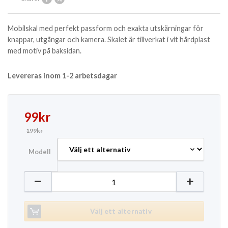
Mobilskal med perfekt passform och exakta utskärningar för
knappar, utgångar och kamera. Skalet är tillverkat i vit hårdplast
med motiv på baksidan.
Levereras inom 1-2 arbetsdagar
Det ursprungliga priset var: 199kr.
Det nuvarande priset är: 99kr.
99
kr
199
kr
Modell
Mobilskal iPhone Samsung - Encanto mängd
Välj ett alternativ