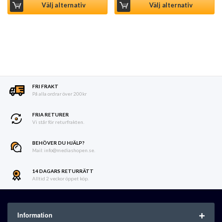
Välj alternativ
Välj alternativ
FRI FRAKT
På alla ordrar över 200kr
FRIA RETURER
Vi står för returfrakten.
BEHÖVER DU HJÄLP?
Mail: info@mediashopen.se.
14 DAGARS RETURRÄTT
Alltid 2 veckor öppet köp.
Information