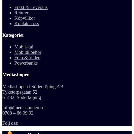
Frakt & Leverans
Returer
Köpvillkor
Kontakta oss
Kategorier
Mobilskal
Mobiltillbehör
Foto & Video
Powerbanks
Mediashopen
Mediashopen i Söderköping AB
Tyketorpsgatan 52
61432, Söderköping
info@mediashopen.se
0708 – 66 09 92
Följ oss: