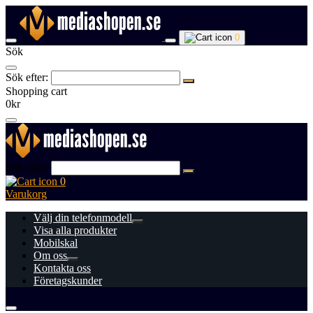
0
Sök
Sök efter:
Shopping cart
0kr
Sök efter:
0
Varukorg
Välj din telefonmodell
Visa alla produkter
Mobilskal
Om oss
Kontakta oss
Företagskunder