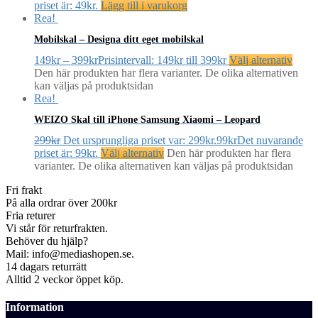
priset är: 49kr.
Lägg till i varukorg
Rea!
Mobilskal – Designa ditt eget mobilskal
149
kr
–
399
kr
Prisintervall: 149kr till 399kr
Välj alternativ
Den här produkten har flera varianter. De olika alternativen
kan väljas på produktsidan
Rea!
WEIZO Skal till iPhone Samsung Xiaomi – Leopard
299
kr
Det ursprungliga priset var: 299kr.
99
kr
Det nuvarande
priset är: 99kr.
Välj alternativ
Den här produkten har flera
varianter. De olika alternativen kan väljas på produktsidan
Fri frakt
På alla ordrar över 200kr
Fria returer
Vi står för returfrakten.
Behöver du hjälp?
Mail: info@mediashopen.se.
14 dagars returrätt
Alltid 2 veckor öppet köp.
Information