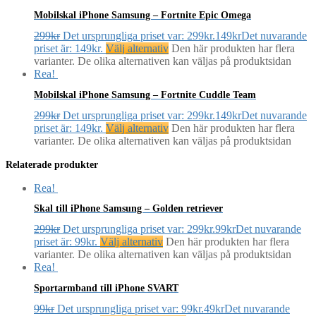
Mobilskal iPhone Samsung – Fortnite Epic Omega
299
kr
Det ursprungliga priset var: 299kr.
149
kr
Det nuvarande
priset är: 149kr.
Välj alternativ
Den här produkten har flera
varianter. De olika alternativen kan väljas på produktsidan
Rea!
Mobilskal iPhone Samsung – Fortnite Cuddle Team
299
kr
Det ursprungliga priset var: 299kr.
149
kr
Det nuvarande
priset är: 149kr.
Välj alternativ
Den här produkten har flera
varianter. De olika alternativen kan väljas på produktsidan
Relaterade produkter
Rea!
Skal till iPhone Samsung – Golden retriever
299
kr
Det ursprungliga priset var: 299kr.
99
kr
Det nuvarande
priset är: 99kr.
Välj alternativ
Den här produkten har flera
varianter. De olika alternativen kan väljas på produktsidan
Rea!
Sportarmband till iPhone SVART
99
kr
Det ursprungliga priset var: 99kr.
49
kr
Det nuvarande