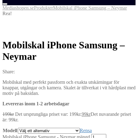
Mediashopen.se
Produkter
Mobilskal iPhone Samsung – Neymar
Rea!
Mobilskal iPhone Samsung –
Neymar
Share:
Mobilskal med perfekt passform och exakta utskärningar för
knappar, utgångar och kamera. Skalet är tillverkat i vit hårdplast med
motiv på baksidan.
Levereras inom 1-2 arbetsdagar
199
kr
Det ursprungliga priset var: 199kr.
99
kr
Det nuvarande priset
är: 99kr.
Modell
Rensa
Mobilskal iPhone Samsung - Neymar mängd