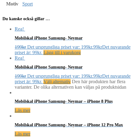
Motiv
Sport
Du kanske också gillar …
Rea!
Mobilskal iPhone Samsung- Neymar
199
kr
Det ursprungliga priset var: 199kr.
99
kr
Det nuvarande
priset är: 99kr.
Lägg till i varukorg
Rea!
Mobilskal iPhone Samsung- Neymar
199
kr
Det ursprungliga priset var: 199kr.
99
kr
Det nuvarande
priset är: 99kr.
Välj alternativ
Den här produkten har flera
varianter. De olika alternativen kan väljas på produktsidan
Mobilskal iPhone Samsung- Neymar – iPhone 8 Plus
Läs mer
Mobilskal iPhone Samsung- Neymar – iPhone 12 Pro Max
Läs mer