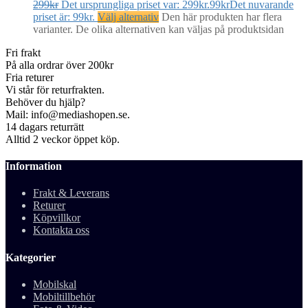
299
kr
Det ursprungliga priset var: 299kr.
99
kr
Det nuvarande
priset är: 99kr.
Välj alternativ
Den här produkten har flera
varianter. De olika alternativen kan väljas på produktsidan
Fri frakt
På alla ordrar över 200kr
Fria returer
Vi står för returfrakten.
Behöver du hjälp?
Mail: info@mediashopen.se.
14 dagars returrätt
Alltid 2 veckor öppet köp.
Information
Frakt & Leverans
Returer
Köpvillkor
Kontakta oss
Kategorier
Mobilskal
Mobiltillbehör