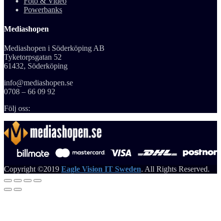
Foto & Video
Powerbanks
Mediashopen
Mediashopen i Söderköping AB
Tyketorpsgatan 52
61432, Söderköping
info@mediashopen.se
0708 – 66 09 92
Följ oss:
Copyright ©2019
Eagle Vision IT Sweden
. All Rights Reserved.