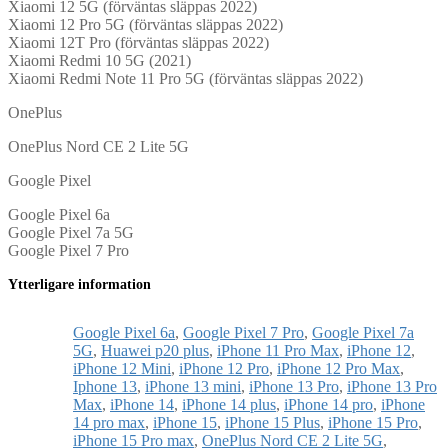
Xiaomi 12 5G (förväntas släppas 2022)
Xiaomi 12 Pro 5G (förväntas släppas 2022)
Xiaomi 12T Pro (förväntas släppas 2022)
Xiaomi Redmi 10 5G (2021)
Xiaomi Redmi Note 11 Pro 5G (förväntas släppas 2022)
OnePlus
OnePlus Nord CE 2 Lite 5G
Google Pixel
Google Pixel 6a
Google Pixel 7a 5G
Google Pixel 7 Pro
Ytterligare information
Google Pixel 6a
,
Google Pixel 7 Pro
,
Google Pixel 7a
5G
,
Huawei p20 plus
,
iPhone 11 Pro Max
,
iPhone 12
,
iPhone 12 Mini
,
iPhone 12 Pro
,
iPhone 12 Pro Max
,
Iphone 13
,
iPhone 13 mini
,
iPhone 13 Pro
,
iPhone 13 Pro
Max
,
iPhone 14
,
iPhone 14 plus
,
iPhone 14 pro
,
iPhone
14 pro max
,
iPhone 15
,
iPhone 15 Plus
,
iPhone 15 Pro
,
iPhone 15 Pro max
,
OnePlus Nord CE 2 Lite 5G
,