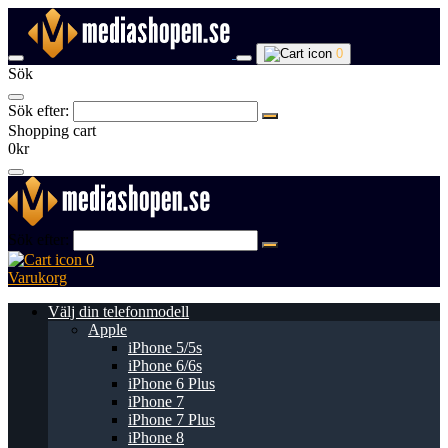
0
Sök
Sök efter:
Shopping cart
0kr
Sök efter:
0
Varukorg
Välj din telefonmodell
Apple
iPhone 5/5s
iPhone 6/6s
iPhone 6 Plus
iPhone 7
iPhone 7 Plus
iPhone 8