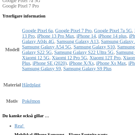
Google Pixel 7a 5G
Google Pixel 7 Pro
Ytterligare information
Google Pixel 6a
,
Google Pixel 7 Pro
,
Google Pixel 7a 5G
,
13 Pro
,
iPhone 13 Pro Max
,
iPhone 14
,
iPhone 14 plus
,
iP
Galaxy A04s 4G
,
Samsung Galaxy A13
,
Samsung Galaxy
Samsung Galaxy A54 5G
,
Samsung Galaxy S10
,
Samsung
Modell
Galaxy S22 5G
,
Samsung Galaxy S22 Ultra 5G
,
Samsung 
Xiaomi 12 5G
,
Xiaomi 12 Pro 5G
,
Xiaomi 12T Pro
,
Xiaom
Plus
,
iPhone SE (2020)
,
iPhone X/Xs
,
iPhone Xs Max
,
iPh
Samsung Galaxy S9
,
Samsung Galaxy S9 Plus
Material
Hårdplast
Motiv
Pokémon
Du kanske också gillar …
Rea!
Mobilskal iPhone Samsung – Flame Fortnite party