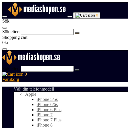
0
Sök
Sök efter:
Shopping cart
0kr
Sök efter:
0
Varukorg
Välj din telefonmodell
Apple
iPhone 5/5s
iPhone 6/6s
iPhone 6 Plus
iPhone 7
iPhone 7 Plus
iPhone 8