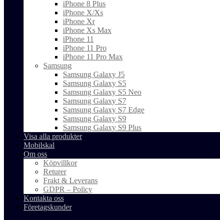
iPhone 8 Plus
iPhone X/Xs
iPhone Xr
iPhone Xs Max
iPhone 11
iPhone 11 Pro
iPhone 11 Pro Max
Samsung
Samsung Galaxy J5
Samsung Galaxy S5
Samsung Galaxy S5 Neo
Samsung Galaxy S7
Samsung Galaxy S7 Edge
Samsung Galaxy S9
Samsung Galaxy S9 Plus
Visa alla produkter
Mobilskal
Om oss
Köpvillkor
Returer
Frakt & Leverans
GDPR – Policy
Kontakta oss
Företagskunder