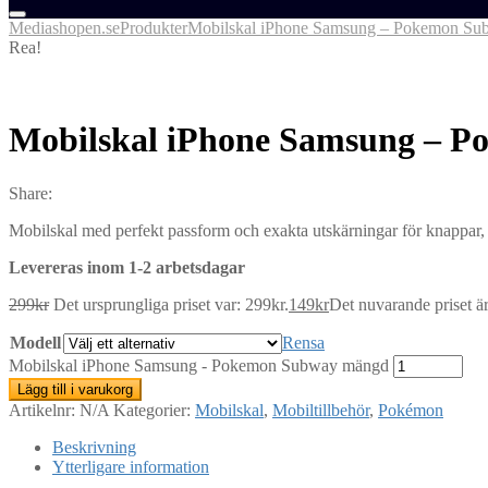
Mediashopen.se
Produkter
Mobilskal iPhone Samsung – Pokemon Su
Rea!
Mobilskal iPhone Samsung – 
Share:
Mobilskal med perfekt passform och exakta utskärningar för knappar, u
Levereras inom 1-2 arbetsdagar
299
kr
Det ursprungliga priset var: 299kr.
149
kr
Det nuvarande priset är
Modell
Rensa
Mobilskal iPhone Samsung - Pokemon Subway mängd
Lägg till i varukorg
Artikelnr:
N/A
Kategorier:
Mobilskal
,
Mobiltillbehör
,
Pokémon
Beskrivning
Ytterligare information