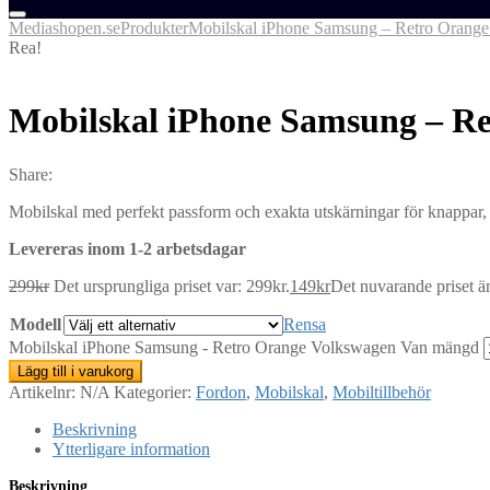
Mediashopen.se
Produkter
Mobilskal iPhone Samsung – Retro Orang
Rea!
Mobilskal iPhone Samsung – R
Share:
Mobilskal med perfekt passform och exakta utskärningar för knappar, u
Levereras inom 1-2 arbetsdagar
299
kr
Det ursprungliga priset var: 299kr.
149
kr
Det nuvarande priset är
Modell
Rensa
Mobilskal iPhone Samsung - Retro Orange Volkswagen Van mängd
Lägg till i varukorg
Artikelnr:
N/A
Kategorier:
Fordon
,
Mobilskal
,
Mobiltillbehör
Beskrivning
Ytterligare information
Beskrivning