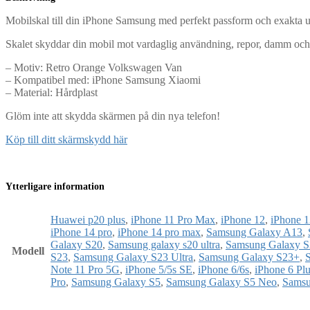
Mobilskal till din iPhone Samsung med perfekt passform och exakta uts
Skalet skyddar din mobil mot vardaglig användning, repor, damm och
– Motiv: Retro Orange Volkswagen Van
– Kompatibel med: iPhone Samsung Xiaomi
– Material: Hårdplast
Glöm inte att skydda skärmen på din nya telefon!
Köp till ditt skärmskydd här
Ytterligare information
Huawei p20 plus
,
iPhone 11 Pro Max
,
iPhone 12
,
iPhone 1
iPhone 14 pro
,
iPhone 14 pro max
,
Samsung Galaxy A13
,
Galaxy S20
,
Samsung galaxy s20 ultra
,
Samsung Galaxy S
Modell
S23
,
Samsung Galaxy S23 Ultra
,
Samsung Galaxy S23+
,
Note 11 Pro 5G
,
iPhone 5/5s SE
,
iPhone 6/6s
,
iPhone 6 Pl
Pro
,
Samsung Galaxy S5
,
Samsung Galaxy S5 Neo
,
Samsu