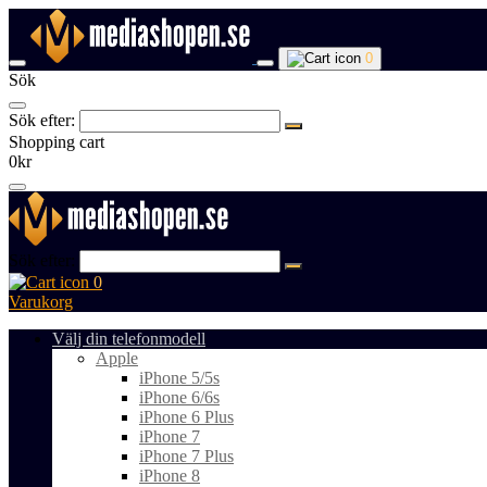
0
Sök
Sök efter:
Shopping cart
0kr
Sök efter:
0
Varukorg
Välj din telefonmodell
Apple
iPhone 5/5s
iPhone 6/6s
iPhone 6 Plus
iPhone 7
iPhone 7 Plus
iPhone 8