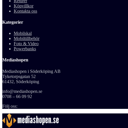
Returer
Köpvillkor
Kontakta oss
Kategorier
Mobilskal
Mobiltillbehör
Foto & Video
Powerbanks
Mediashopen
Mediashopen i Söderköping AB
Tyketorpsgatan 52
61432, Söderköping
info@mediashopen.se
0708 – 66 09 92
Följ oss: