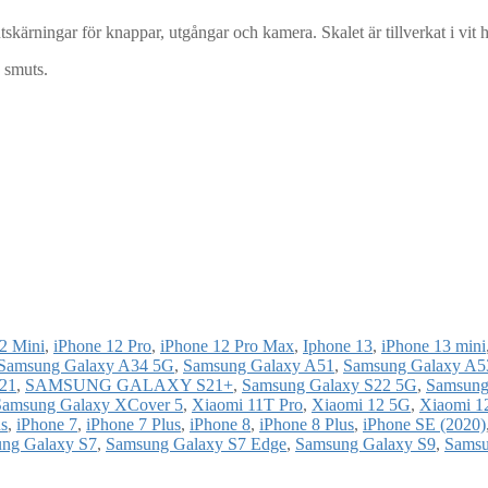
kärningar för knappar, utgångar och kamera. Skalet är tillverkat i vit
 smuts.
2 Mini
,
iPhone 12 Pro
,
iPhone 12 Pro Max
,
Iphone 13
,
iPhone 13 mini
Samsung Galaxy A34 5G
,
Samsung Galaxy A51
,
Samsung Galaxy A5
21
,
SAMSUNG GALAXY S21+
,
Samsung Galaxy S22 5G
,
Samsung
Samsung Galaxy XCover 5
,
Xiaomi 11T Pro
,
Xiaomi 12 5G
,
Xiaomi 1
us
,
iPhone 7
,
iPhone 7 Plus
,
iPhone 8
,
iPhone 8 Plus
,
iPhone SE (2020)
ng Galaxy S7
,
Samsung Galaxy S7 Edge
,
Samsung Galaxy S9
,
Samsu