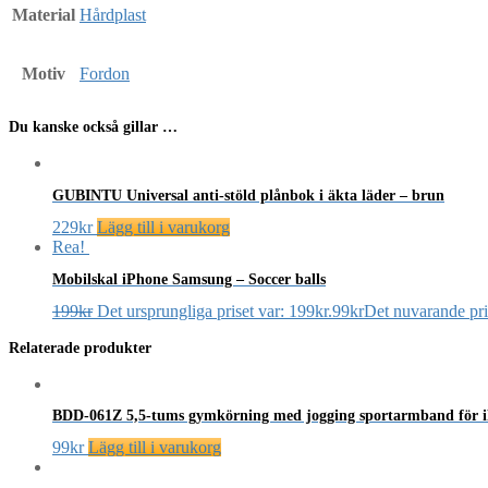
Material
Hårdplast
Motiv
Fordon
Du kanske också gillar …
GUBINTU Universal anti-stöld plånbok i äkta läder – brun
229
kr
Lägg till i varukorg
Rea!
Mobilskal iPhone Samsung – Soccer balls
199
kr
Det ursprungliga priset var: 199kr.
99
kr
Det nuvarande pris
Relaterade produkter
BDD-061Z 5,5-tums gymkörning med jogging sportarmband för iPho
99
kr
Lägg till i varukorg