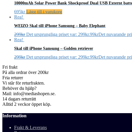
10000mAh Solar Power Bank Shockproof Dual USB Externt batt
695
kr
Lägg till i varukorg
Rea!
WEIZO Skal till iPhone Samsung – Baby Elephant
299
kr
Det ursprungliga priset var: 299kr.
99
kr
Det nuvarande pris
Rea!
Skal till iPhone Samsung – Golden retriever
299
kr
Det ursprungliga priset var: 299kr.
99
kr
Det nuvarande pris
Fri frakt
På alla ordrar över 200kr
Fria returer
Vi står för returfrakten.
Behöver du hjälp?
Mail: info@mediashopen.se.
14 dagars returrätt
Alltid 2 veckor öppet köp.
Information
Frakt & Leverans