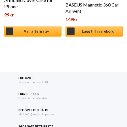
Armband Cover Case för
BASEUS Magnetic 360 Car
iPhone
Air Vent
99
kr
149
kr
Välj alternativ
Lägg till i varukorg
FRI FRAKT
På alla ordrar över 200kr
FRIA RETURER
Vi står för returfrakten.
BEHÖVER DU HJÄLP?
Mail: info@mediashopen.se.
14 DAGARS RETURRÄTT