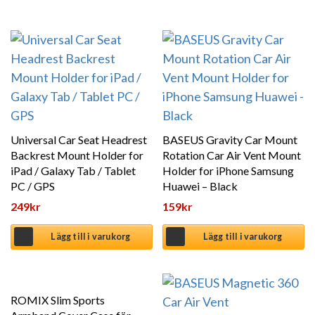
Universal Car Seat Headrest
BASEUS Gravity Car Mount
Backrest Mount Holder for
Rotation Car Air Vent Mount
iPad / Galaxy Tab / Tablet
Holder for iPhone Samsung
PC / GPS
Huawei – Black
249
kr
159
kr
Lägg till i varukorg
Lägg till i varukorg
Den här produkten har flera varianter. De olika alternat
ROMIX Slim Sports