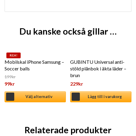
Du kanske också gillar …
Den här produkten har flera varianter. De olika alternat
REA!
Mobilskal iPhone Samsung –
GUBINTU Universal anti-
Soccer balls
stöld plånbok i äkta läder –
brun
199
kr
Det ursprungliga priset var: 199kr.
99
kr
229
kr
Det nuvarande priset är: 99kr.
Välj alternativ
Lägg till i varukorg
Relaterade produkter