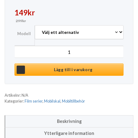
Det ursprungliga priset var: 299kr.
Det nuvarande priset är: 149kr.
149
kr
299
kr
Modell
Mobilskal iPhone Samsung - The Last of Us mängd
Lägg till i varukorg
Artikelnr:
N/A
Kategorier:
Film serier
,
Mobilskal
,
Mobiltillbehör
Beskrivning
Ytterligare information