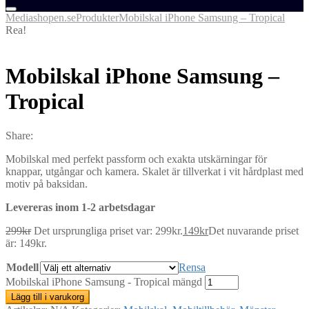
Mediashopen.se
Produkter
Mobilskal iPhone Samsung – Tropical
Rea!
Mobilskal iPhone Samsung –
Tropical
Share:
Mobilskal med perfekt passform och exakta utskärningar för
knappar, utgångar och kamera. Skalet är tillverkat i vit hårdplast med
motiv på baksidan.
Levereras inom 1-2 arbetsdagar
299
kr
Det ursprungliga priset var: 299kr.
149
kr
Det nuvarande priset
är: 149kr.
Modell
Rensa
Mobilskal iPhone Samsung - Tropical mängd
Lägg till i varukorg