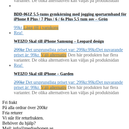
varianter. De olika alternativen kan väljas på produktsidan
BDD-061Z 5,5-tums gymkörning med jogging sportarmband för
iPhone 8 Plus / 7 Plus / 6 / 6s Plus 5,5 tum osv – Grön
99
kr
Lägg till i varukorg
Rea!
WEIZO Skal till iPhone Samsung – Leopard design
299
kr
Det ursprungliga priset var: 299kr.
99
kr
Det nuvarande
priset är: 99kr.
Välj alternativ
Den här produkten har flera
varianter. De olika alternativen kan väljas på produktsidan
Rea!
WEIZO Skal till iPhone – Garden
299
kr
Det ursprungliga priset var: 299kr.
99
kr
Det nuvarande
priset är: 99kr.
Välj alternativ
Den här produkten har flera
varianter. De olika alternativen kan väljas på produktsidan
Fri frakt
På alla ordrar över 200kr
Fria returer
Vi står för returfrakten.
Behöver du hjälp?
Mail: info@mediashopen.se.