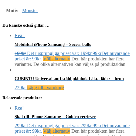
Motiv
Mönster
Du kanske också gillar …
Rea!
Mobilskal iPhone Samsung – Soccer balls
199
kr
Det ursprungliga priset var: 199kr.
99
kr
Det nuvarande
priset är: 99kr.
Välj alternativ
Den här produkten har flera
varianter. De olika alternativen kan väljas på produktsidan
GUBINTU Universal anti-stöld plånbok i äkta läder – brun
229
kr
Lägg till i varukorg
Relaterade produkter
Rea!
Skal till iPhone Samsung – Golden retriever
299
kr
Det ursprungliga priset var: 299kr.
99
kr
Det nuvarande
priset är: 99kr.
Välj alternativ
Den här produkten har flera