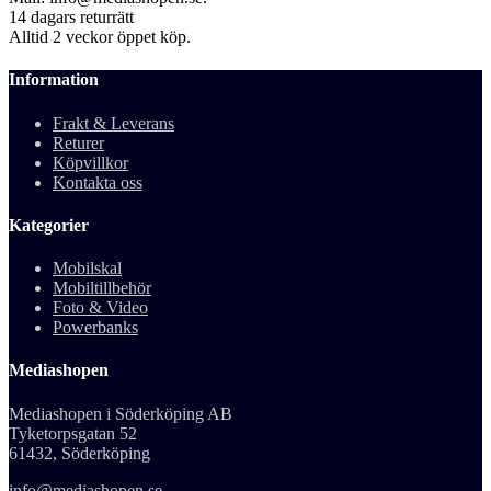
14 dagars returrätt
Alltid 2 veckor öppet köp.
Information
Frakt & Leverans
Returer
Köpvillkor
Kontakta oss
Kategorier
Mobilskal
Mobiltillbehör
Foto & Video
Powerbanks
Mediashopen
Mediashopen i Söderköping AB
Tyketorpsgatan 52
61432, Söderköping
info@mediashopen.se