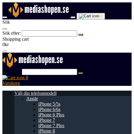
0
Sök
Sök efter:
Shopping cart
0kr
Sök efter:
0
Varukorg
Välj din telefonmodell
Apple
iPhone 5/5s
iPhone 6/6s
iPhone 6 Plus
iPhone 7
iPhone 7 Plus
iPhone 8