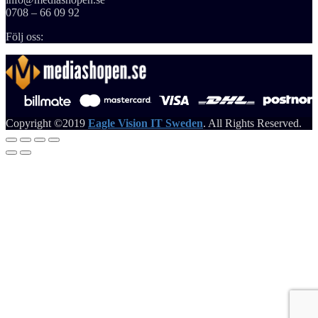
0708 – 66 09 92
Följ oss:
Copyright ©2019
Eagle Vision IT Sweden
. All Rights Reserved.