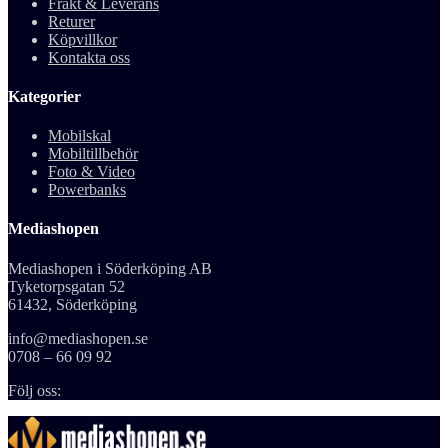
Frakt & Leverans
Returer
Köpvillkor
Kontakta oss
Kategorier
Mobilskal
Mobiltillbehör
Foto & Video
Powerbanks
Mediashopen
Mediashopen i Söderköping AB
Tyketorpsgatan 52
61432, Söderköping
info@mediashopen.se
0708 – 66 09 92
Följ oss: