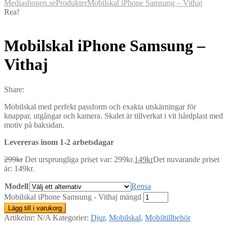
Mediashopen.se
Produkter
Mobilskal iPhone Samsung – Vithaj
Rea!
Mobilskal iPhone Samsung –
Vithaj
Share:
Mobilskal med perfekt passform och exakta utskärningar för
knappar, utgångar och kamera. Skalet är tillverkat i vit hårdplast med
motiv på baksidan.
Levereras inom 1-2 arbetsdagar
299
kr
Det ursprungliga priset var: 299kr.
149
kr
Det nuvarande priset
är: 149kr.
Modell
Rensa
Mobilskal iPhone Samsung - Vithaj mängd
Lägg till i varukorg
Artikelnr:
N/A
Kategorier:
Djur
,
Mobilskal
,
Mobiltillbehör