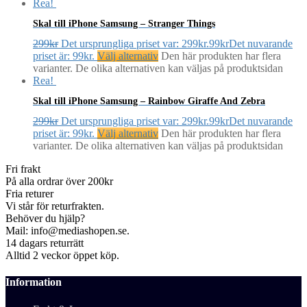
Rea!
Skal till iPhone Samsung – Stranger Things
299
kr
Det ursprungliga priset var: 299kr.
99
kr
Det nuvarande
priset är: 99kr.
Välj alternativ
Den här produkten har flera
varianter. De olika alternativen kan väljas på produktsidan
Rea!
Skal till iPhone Samsung – Rainbow Giraffe And Zebra
299
kr
Det ursprungliga priset var: 299kr.
99
kr
Det nuvarande
priset är: 99kr.
Välj alternativ
Den här produkten har flera
varianter. De olika alternativen kan väljas på produktsidan
Fri frakt
På alla ordrar över 200kr
Fria returer
Vi står för returfrakten.
Behöver du hjälp?
Mail: info@mediashopen.se.
14 dagars returrätt
Alltid 2 veckor öppet köp.
Information