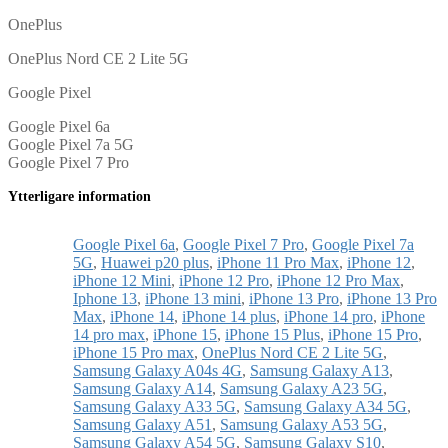
OnePlus
OnePlus Nord CE 2 Lite 5G
Google Pixel
Google Pixel 6a
Google Pixel 7a 5G
Google Pixel 7 Pro
Ytterligare information
Google Pixel 6a
,
Google Pixel 7 Pro
,
Google Pixel 7a
5G
,
Huawei p20 plus
,
iPhone 11 Pro Max
,
iPhone 12
,
iPhone 12 Mini
,
iPhone 12 Pro
,
iPhone 12 Pro Max
,
Iphone 13
,
iPhone 13 mini
,
iPhone 13 Pro
,
iPhone 13 Pro
Max
,
iPhone 14
,
iPhone 14 plus
,
iPhone 14 pro
,
iPhone
14 pro max
,
iPhone 15
,
iPhone 15 Plus
,
iPhone 15 Pro
,
iPhone 15 Pro max
,
OnePlus Nord CE 2 Lite 5G
,
Samsung Galaxy A04s 4G
,
Samsung Galaxy A13
,
Samsung Galaxy A14
,
Samsung Galaxy A23 5G
,
Samsung Galaxy A33 5G
,
Samsung Galaxy A34 5G
,
Samsung Galaxy A51
,
Samsung Galaxy A53 5G
,
Samsung Galaxy A54 5G
,
Samsung Galaxy S10
,