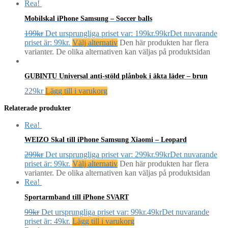
Rea!
Mobilskal iPhone Samsung – Soccer balls
199
kr
Det ursprungliga priset var: 199kr.
99
kr
Det nuvarande
priset är: 99kr.
Välj alternativ
Den här produkten har flera
varianter. De olika alternativen kan väljas på produktsidan
GUBINTU Universal anti-stöld plånbok i äkta läder – brun
229
kr
Lägg till i varukorg
Relaterade produkter
Rea!
WEIZO Skal till iPhone Samsung Xiaomi – Leopard
299
kr
Det ursprungliga priset var: 299kr.
99
kr
Det nuvarande
priset är: 99kr.
Välj alternativ
Den här produkten har flera
varianter. De olika alternativen kan väljas på produktsidan
Rea!
Sportarmband till iPhone SVART
99
kr
Det ursprungliga priset var: 99kr.
49
kr
Det nuvarande
priset är: 49kr.
Lägg till i varukorg