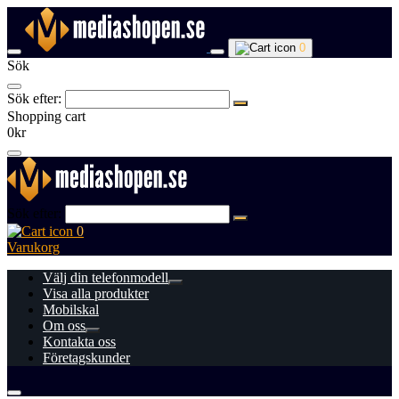
0
Sök
Sök efter:
Shopping cart
0kr
Sök efter:
0
Varukorg
Välj din telefonmodell
Visa alla produkter
Mobilskal
Om oss
Kontakta oss
Företagskunder