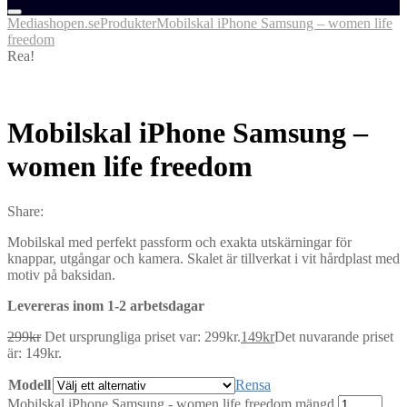
Mediashopen.se
Produkter
Mobilskal iPhone Samsung – women life
freedom
Rea!
Mobilskal iPhone Samsung –
women life freedom
Share:
Mobilskal med perfekt passform och exakta utskärningar för
knappar, utgångar och kamera. Skalet är tillverkat i vit hårdplast med
motiv på baksidan.
Levereras inom 1-2 arbetsdagar
299
kr
Det ursprungliga priset var: 299kr.
149
kr
Det nuvarande priset
är: 149kr.
Modell
Rensa
Mobilskal iPhone Samsung - women life freedom mängd