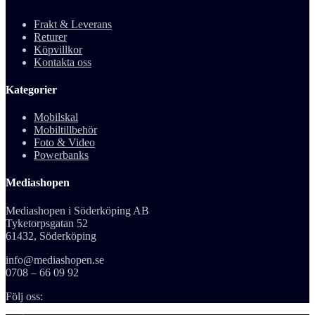
Frakt & Leverans
Returer
Köpvillkor
Kontakta oss
Kategorier
Mobilskal
Mobiltillbehör
Foto & Video
Powerbanks
Mediashopen
Mediashopen i Söderköping AB
Tyketorpsgatan 52
61432, Söderköping
info@mediashopen.se
0708 – 66 09 92
Följ oss: