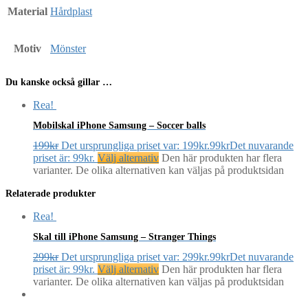
Material
Hårdplast
Motiv
Mönster
Du kanske också gillar …
Rea!
Mobilskal iPhone Samsung – Soccer balls
199
kr
Det ursprungliga priset var: 199kr.
99
kr
Det nuvarande
priset är: 99kr.
Välj alternativ
Den här produkten har flera
varianter. De olika alternativen kan väljas på produktsidan
Relaterade produkter
Rea!
Skal till iPhone Samsung – Stranger Things
299
kr
Det ursprungliga priset var: 299kr.
99
kr
Det nuvarande
priset är: 99kr.
Välj alternativ
Den här produkten har flera
varianter. De olika alternativen kan väljas på produktsidan