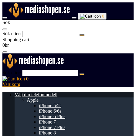
0
Sök
Sök efter:
Shopping cart
0kr
Sök efter:
0
Varukorg
Välj din telefonmodell
Apple
iPhone 5/5s
iPhone 6/6s
iPhone 6 Plus
iPhone 7
iPhone 7 Plus
iPhone 8