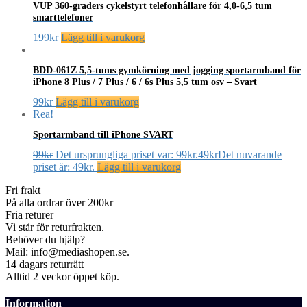
VUP 360-graders cykelstyrt telefonhållare för 4,0-6,5 tum
smarttelefoner
199
kr
Lägg till i varukorg
BDD-061Z 5,5-tums gymkörning med jogging sportarmband för
iPhone 8 Plus / 7 Plus / 6 / 6s Plus 5,5 tum osv – Svart
99
kr
Lägg till i varukorg
Rea!
Sportarmband till iPhone SVART
99
kr
Det ursprungliga priset var: 99kr.
49
kr
Det nuvarande
priset är: 49kr.
Lägg till i varukorg
Fri frakt
På alla ordrar över 200kr
Fria returer
Vi står för returfrakten.
Behöver du hjälp?
Mail: info@mediashopen.se.
14 dagars returrätt
Alltid 2 veckor öppet köp.
Information