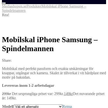
Mediashopen.se
Produkter
Mobilskal iPhone Samsung –
Spindelmannen
Rea!
Mobilskal iPhone Samsung –
Spindelmannen
Share:
Mobilskal med perfekt passform och exakta utskärningar för
knappar, utgångar och kamera. Skalet är tillverkat i vit hårdplast med
motiv på baksidan.
Levereras inom 1-2 arbetsdagar
299
kr
Det ursprungliga priset var: 299kr.
149
kr
Det nuvarande priset
är: 149kr.
Modell
Rensa