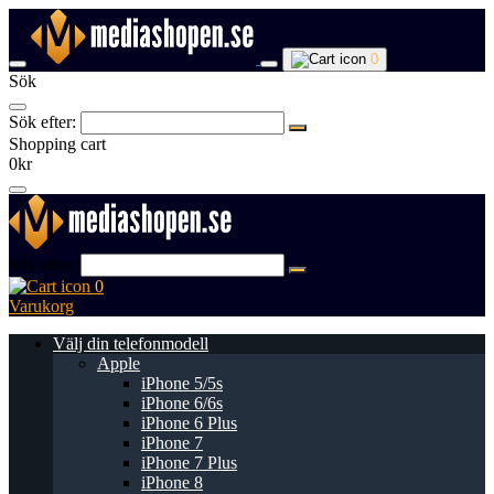
0
Sök
Sök efter:
Shopping cart
0kr
Sök efter:
0
Varukorg
Välj din telefonmodell
Apple
iPhone 5/5s
iPhone 6/6s
iPhone 6 Plus
iPhone 7
iPhone 7 Plus
iPhone 8