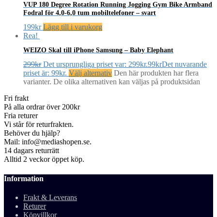
VUP 180 Degree Rotation Running Jogging Gym Bike Armband
Fodral för 4,0-6,0 tum mobiltelefoner – svart
199
kr
Lägg till i varukorg
Rea!
WEIZO Skal till iPhone Samsung – Baby Elephant
299
kr
Det ursprungliga priset var: 299kr.
99
kr
Det nuvarande
priset är: 99kr.
Välj alternativ
Den här produkten har flera
varianter. De olika alternativen kan väljas på produktsidan
Fri frakt
På alla ordrar över 200kr
Fria returer
Vi står för returfrakten.
Behöver du hjälp?
Mail: info@mediashopen.se.
14 dagars returrätt
Alltid 2 veckor öppet köp.
Information
Frakt & Leverans
Returer
Köpvillkor