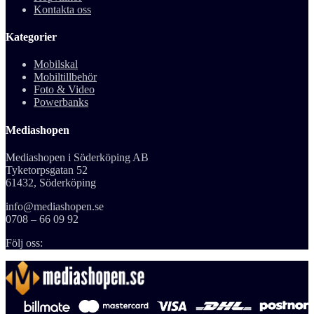
Kontakta oss
Kategorier
Mobilskal
Mobiltillbehör
Foto & Video
Powerbanks
Mediashopen
Mediashopen i Söderköping AB
Tyketorpsgatan 52
61432, Söderköping
info@mediashopen.se
0708 – 66 09 92
Följ oss: