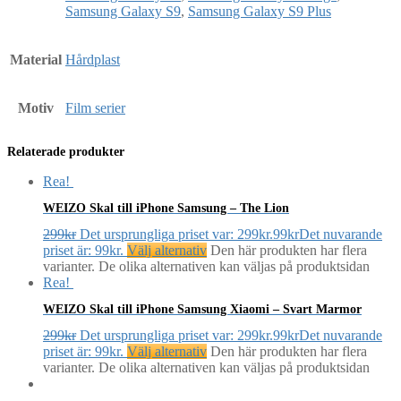
Samsung Galaxy S9
,
Samsung Galaxy S9 Plus
Material
Hårdplast
Motiv
Film serier
Relaterade produkter
Rea!
WEIZO Skal till iPhone Samsung – The Lion
299
kr
Det ursprungliga priset var: 299kr.
99
kr
Det nuvarande
priset är: 99kr.
Välj alternativ
Den här produkten har flera
varianter. De olika alternativen kan väljas på produktsidan
Rea!
WEIZO Skal till iPhone Samsung Xiaomi – Svart Marmor
299
kr
Det ursprungliga priset var: 299kr.
99
kr
Det nuvarande
priset är: 99kr.
Välj alternativ
Den här produkten har flera
varianter. De olika alternativen kan väljas på produktsidan