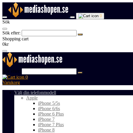
0
Sök
Sök efter:
Shopping cart
0kr
Sök efter:
0
Varukorg
Välj din telefonmodell
Apple
iPhone 5/5s
iPhone 6/6s
iPhone 6 Plus
iPhone 7
iPhone 7 Plus
iPhone 8