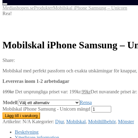
Mediashopen.se
Produkter
Mobilskal iPhone Samsung – Unicorn
Rea!
Mobilskal iPhone Samsung – U
Share:
Mobilskal med perfekt passform och exakta utskärningar för knappar, u
Levereras inom 1-2 arbetsdagar
199
kr
Det ursprungliga priset var: 199kr.
99
kr
Det nuvarande priset är:
Modell
Rensa
Mobilskal iPhone Samsung - Unicorn mängd
Lägg till i varukorg
Artikelnr:
N/A
Kategorier:
Djur
,
Mobilskal
,
Mobiltillbehör
,
Mönster
Beskrivning
Ytterligare information