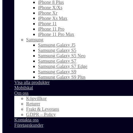
iPhone 8 Plus
iPhone X/Xs
iPhone Xr
iPhone Xs Max
iPhone 11
iPhone 11 Pro
iPhone 11 Pro Max
Samsung
Samsung Galaxy J5
Samsung Galaxy S5
Samsung Galaxy S5 Neo
Samsung Galaxy S7
Samsung Galaxy S7 Edge
Samsung Galaxy S9
Samsung Galaxy S9 Plus
Visa alla produkter
Mobilskal
Om oss
Köpvillkor
Returer
Frakt & Leverans
GDPR – Policy
Kontakta oss
Företagskunder