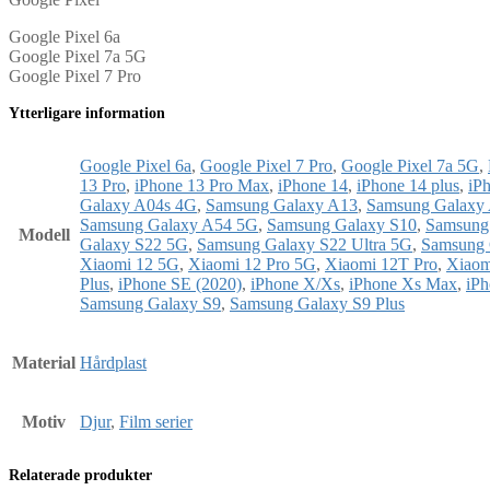
Google Pixel 6a
Google Pixel 7a 5G
Google Pixel 7 Pro
Ytterligare information
Google Pixel 6a
,
Google Pixel 7 Pro
,
Google Pixel 7a 5G
,
13 Pro
,
iPhone 13 Pro Max
,
iPhone 14
,
iPhone 14 plus
,
iP
Galaxy A04s 4G
,
Samsung Galaxy A13
,
Samsung Galaxy
Samsung Galaxy A54 5G
,
Samsung Galaxy S10
,
Samsung
Modell
Galaxy S22 5G
,
Samsung Galaxy S22 Ultra 5G
,
Samsung 
Xiaomi 12 5G
,
Xiaomi 12 Pro 5G
,
Xiaomi 12T Pro
,
Xiaom
Plus
,
iPhone SE (2020)
,
iPhone X/Xs
,
iPhone Xs Max
,
iPh
Samsung Galaxy S9
,
Samsung Galaxy S9 Plus
Material
Hårdplast
Motiv
Djur
,
Film serier
Relaterade produkter