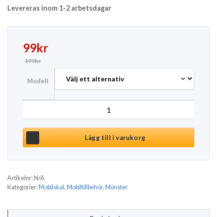
Levereras inom 1-2 arbetsdagar
Det ursprungliga priset var: 199kr.
Det nuvarande priset är: 99kr.
99
kr
199
kr
Modell
Mobilskal iPhone Samsung - Vans mängd
Lägg till i varukorg
Artikelnr:
N/A
Kategorier:
Mobilskal
,
Mobiltillbehör
,
Mönster