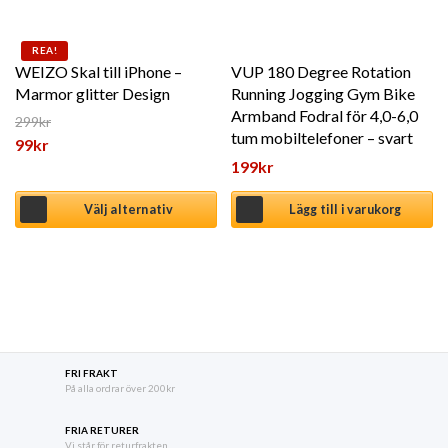
Den här produkten har flera varianter. De olika alternat
REA!
WEIZO Skal till iPhone –
VUP 180 Degree Rotation
Marmor glitter Design
Running Jogging Gym Bike
Armband Fodral för 4,0-6,0
299
kr
tum mobiltelefoner – svart
Det ursprungliga priset var: 299kr.
99
kr
199
kr
Det nuvarande priset är: 99kr.
Välj alternativ
Lägg till i varukorg
FRI FRAKT
På alla ordrar över 200kr
FRIA RETURER
Vi står för returfrakten.