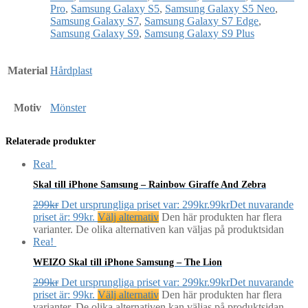
Pro
,
Samsung Galaxy S5
,
Samsung Galaxy S5 Neo
,
Samsung Galaxy S7
,
Samsung Galaxy S7 Edge
,
Samsung Galaxy S9
,
Samsung Galaxy S9 Plus
Material
Hårdplast
Motiv
Mönster
Relaterade produkter
Rea!
Skal till iPhone Samsung – Rainbow Giraffe And Zebra
299
kr
Det ursprungliga priset var: 299kr.
99
kr
Det nuvarande
priset är: 99kr.
Välj alternativ
Den här produkten har flera
varianter. De olika alternativen kan väljas på produktsidan
Rea!
WEIZO Skal till iPhone Samsung – The Lion
299
kr
Det ursprungliga priset var: 299kr.
99
kr
Det nuvarande
priset är: 99kr.
Välj alternativ
Den här produkten har flera
varianter. De olika alternativen kan väljas på produktsidan