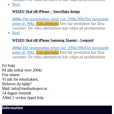
Rea!
WEIZO Skal till iPhone – Snowflake design
299
kr
Det ursprungliga priset var: 299kr.
99
kr
Det nuvarande
priset är: 99kr.
Välj alternativ
Den här produkten har flera
varianter. De olika alternativen kan väljas på produktsidan
Rea!
WEIZO Skal till iPhone Samsung Xiaomi – Leopard
299
kr
Det ursprungliga priset var: 299kr.
99
kr
Det nuvarande
priset är: 99kr.
Välj alternativ
Den här produkten har flera
varianter. De olika alternativen kan väljas på produktsidan
Fri frakt
På alla ordrar över 200kr
Fria returer
Vi står för returfrakten.
Behöver du hjälp?
Mail: info@mediashopen.se.
14 dagars returrätt
Alltid 2 veckor öppet köp.
Information