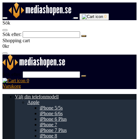
0
Sök
Sök efter:
Shopping cart
0kr
Sök efter:
0
Varukorg
Välj din telefonmodell
Apple
iPhone 5/5s
iPhone 6/6s
iPhone 6 Plus
iPhone 7
iPhone 7 Plus
iPhone 8