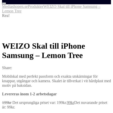
Mediashopen.se
Produkter
WEIZO Skal till iPhone Samsung –
Lemon Tree
Rea!
WEIZO Skal till iPhone
Samsung – Lemon Tree
Share:
Mobilskal med perfekt passform och exakta utskärningar för
knappar, utgångar och kamera. Skalet är tillverkat i vit hårdplast med
motiv på baksidan.
Levereras inom 1-2 arbetsdagar
199
kr
Det ursprungliga priset var: 199kr.
99
kr
Det nuvarande priset
är: 99kr.