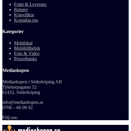
Frakt & Leverans
Returer
Köpvillkor
Kontakta oss
Kategorier
Mobilskal
Mobiltillbehör
Foto & Video
Powerbanks
Mediashopen
Mediashopen i Söderköping AB
Tyketorpsgatan 52
61432, Söderköping
info@mediashopen.se
0708 – 66 09 92
Följ oss: