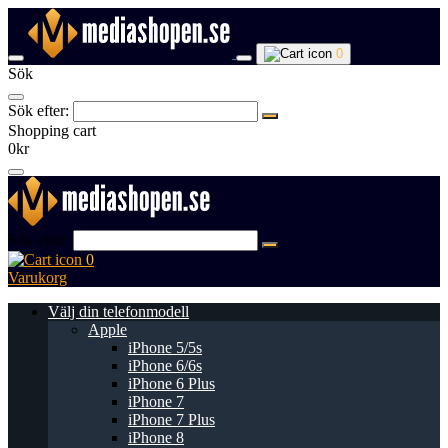
0
Sök
Sök efter:
Shopping cart
0kr
Sök efter:
0
Varukorg
Välj din telefonmodell
Apple
iPhone 5/5s
iPhone 6/6s
iPhone 6 Plus
iPhone 7
iPhone 7 Plus
iPhone 8