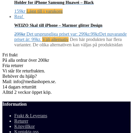
Holder for iPhone Samsung Huawei – Black
159
kr
Lägg till i varukorg
Rea!
WEIZO Skal till iPhone – Marmor glitter Design
299
kr
Det ursprungliga priset var: 299kr.
99
kr
Det nuvarande
priset är: 99kr.
Välj alternativ
Den här produkten har flera
varianter. De olika alternativen kan väljas på produktsidan
Fri frakt
På alla ordrar över 200kr
Fria returer
Vi står för returfrakten.
Behöver du hjälp?
Mail: info@mediashopen.se.
14 dagars returrätt
Alltid 2 veckor öppet köp.
Information
Frakt & Leverans
Returer
Köpvillkor
Kontakta oss