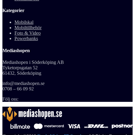
Kategorier
Mobilskal
Mobiltillbehör
Foto & Video
Powerbanks
Mediashopen
Mediashopen i Söderköping AB
Tyketorpsgatan 52
61432, Söderköping
info@mediashopen.se
0708 – 66 09 92
Följ oss: