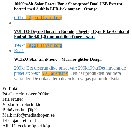
10000mAh Solar Power Bank Shockproof Dual USB Externt
batteri med dubbla LED-ficklampor – Orange
695
kr
Lägg till i varukorg
VUP 180 Degree Rotation Running Jogging Gym Bike Armband
Fodral för 4,0-6,0 tum mobiltelefoner – svart
199
kr
Lägg till i varukorg
Rea!
WEIZO Skal till iPhone – Marmor glitter Design
299
kr
Det ursprungliga priset var: 299kr.
99
kr
Det nuvarande
priset är: 99kr.
Välj alternativ
Den här produkten har flera
varianter. De olika alternativen kan väljas på produktsidan
Fri frakt
På alla ordrar över 200kr
Fria returer
Vi står för returfrakten.
Behöver du hjälp?
Mail: info@mediashopen.se.
14 dagars returrätt
Alltid 2 veckor öppet köp.