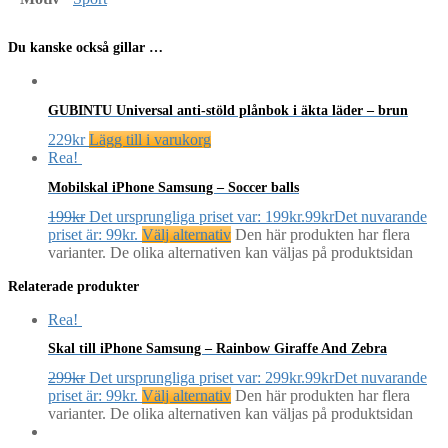
Du kanske också gillar …
GUBINTU Universal anti-stöld plånbok i äkta läder – brun
229
kr
Lägg till i varukorg
Rea!
Mobilskal iPhone Samsung – Soccer balls
199
kr
Det ursprungliga priset var: 199kr.
99
kr
Det nuvarande
priset är: 99kr.
Välj alternativ
Den här produkten har flera
varianter. De olika alternativen kan väljas på produktsidan
Relaterade produkter
Rea!
Skal till iPhone Samsung – Rainbow Giraffe And Zebra
299
kr
Det ursprungliga priset var: 299kr.
99
kr
Det nuvarande
priset är: 99kr.
Välj alternativ
Den här produkten har flera
varianter. De olika alternativen kan väljas på produktsidan