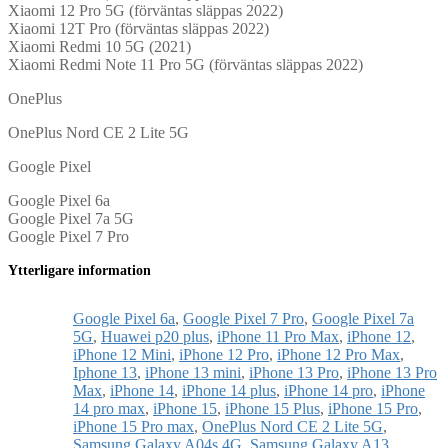
Xiaomi 12 Pro 5G (förväntas släppas 2022)
Xiaomi 12T Pro (förväntas släppas 2022)
Xiaomi Redmi 10 5G (2021)
Xiaomi Redmi Note 11 Pro 5G (förväntas släppas 2022)
OnePlus
OnePlus Nord CE 2 Lite 5G
Google Pixel
Google Pixel 6a
Google Pixel 7a 5G
Google Pixel 7 Pro
Ytterligare information
Google Pixel 6a
,
Google Pixel 7 Pro
,
Google Pixel 7a
5G
,
Huawei p20 plus
,
iPhone 11 Pro Max
,
iPhone 12
,
iPhone 12 Mini
,
iPhone 12 Pro
,
iPhone 12 Pro Max
,
Iphone 13
,
iPhone 13 mini
,
iPhone 13 Pro
,
iPhone 13 Pro
Max
,
iPhone 14
,
iPhone 14 plus
,
iPhone 14 pro
,
iPhone
14 pro max
,
iPhone 15
,
iPhone 15 Plus
,
iPhone 15 Pro
,
iPhone 15 Pro max
,
OnePlus Nord CE 2 Lite 5G
,
Samsung Galaxy A04s 4G
,
Samsung Galaxy A13
,