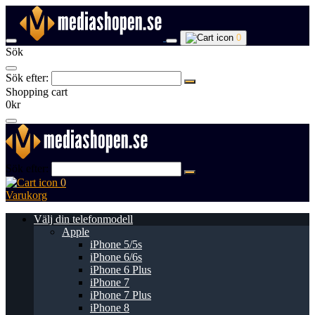
0
Sök
Sök efter:
Shopping cart
0kr
Sök efter:
0
Varukorg
Välj din telefonmodell
Apple
iPhone 5/5s
iPhone 6/6s
iPhone 6 Plus
iPhone 7
iPhone 7 Plus
iPhone 8