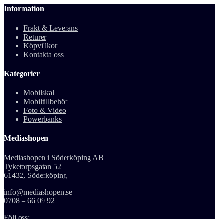
Information
Frakt & Leverans
Returer
Köpvillkor
Kontakta oss
Kategorier
Mobilskal
Mobiltillbehör
Foto & Video
Powerbanks
Mediashopen
Mediashopen i Söderköping AB
Tyketorpsgatan 52
61432, Söderköping
info@mediashopen.se
0708 – 66 09 92
Följ oss: