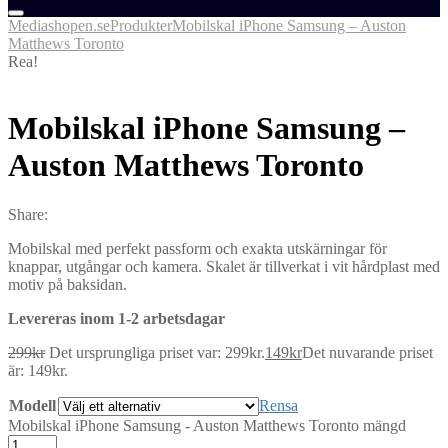
Mediashopen.se
Produkter
Mobilskal iPhone Samsung – Auston
Matthews Toronto
Rea!
Mobilskal iPhone Samsung –
Auston Matthews Toronto
Share:
Mobilskal med perfekt passform och exakta utskärningar för
knappar, utgångar och kamera. Skalet är tillverkat i vit hårdplast med
motiv på baksidan.
Levereras inom 1-2 arbetsdagar
299
kr
Det ursprungliga priset var: 299kr.
149
kr
Det nuvarande priset
är: 149kr.
Modell
Rensa
Mobilskal iPhone Samsung - Auston Matthews Toronto mängd