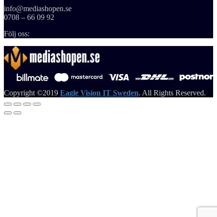
info@mediashopen.se
0708 – 66 09 92
Följ oss:
Copyright ©2019
Eagle Vision IT Sweden
. All Rights Reserved.