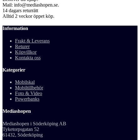
Mail: info@mediashopen.se.
14 dagars returrätt
Alltid 2 veckor öppet köp.
Information
Frakt & Leverans
Returer
Köpvillkor
Kontakta oss
Kategorier
Mobilskal
Mobiltillbehör
Foto & Video
Powerbanks
Mediashopen
Mediashopen i Söderköping AB
Tyketorpsgatan 52
61432, Söderköping