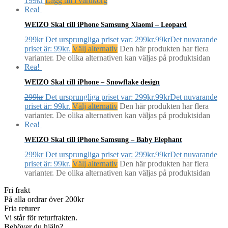
199
kr
Lägg till i varukorg
Rea!
WEIZO Skal till iPhone Samsung Xiaomi – Leopard
299
kr
Det ursprungliga priset var: 299kr.
99
kr
Det nuvarande
priset är: 99kr.
Välj alternativ
Den här produkten har flera
varianter. De olika alternativen kan väljas på produktsidan
Rea!
WEIZO Skal till iPhone – Snowflake design
299
kr
Det ursprungliga priset var: 299kr.
99
kr
Det nuvarande
priset är: 99kr.
Välj alternativ
Den här produkten har flera
varianter. De olika alternativen kan väljas på produktsidan
Rea!
WEIZO Skal till iPhone Samsung – Baby Elephant
299
kr
Det ursprungliga priset var: 299kr.
99
kr
Det nuvarande
priset är: 99kr.
Välj alternativ
Den här produkten har flera
varianter. De olika alternativen kan väljas på produktsidan
Fri frakt
På alla ordrar över 200kr
Fria returer
Vi står för returfrakten.
Behöver du hjälp?