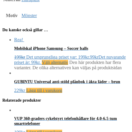
Motiv
Mönster
Du kanske också gillar …
Rea!
Mobilskal iPhone Samsung – Soccer balls
199
kr
Det ursprungliga priset var: 199kr.
99
kr
Det nuvarande
priset är: 99kr.
Välj alternativ
Den här produkten har flera
varianter. De olika alternativen kan väljas på produktsidan
GUBINTU Universal anti-stöld plånbok i äkta läder – brun
229
kr
Lägg till i varukorg
Relaterade produkter
VUP 360-graders cykelstyrt telefonhållare för 4,0-6,5 tum
smarttelefoner