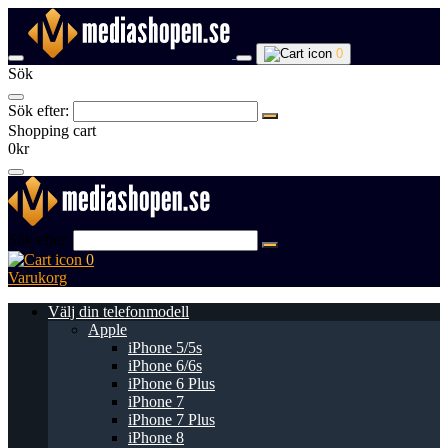
0
Sök
Sök efter:
Shopping cart
0kr
Sök efter:
0
Varukorg
Välj din telefonmodell
Apple
iPhone 5/5s
iPhone 6/6s
iPhone 6 Plus
iPhone 7
iPhone 7 Plus
iPhone 8