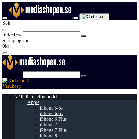
0
Sök
Sök efter:
Shopping cart
0kr
Sök efter:
0
Varukorg
Välj din telefonmodell
Apple
iPhone 5/5s
iPhone 6/6s
iPhone 6 Plus
iPhone 7
iPhone 7 Plus
iPhone 8