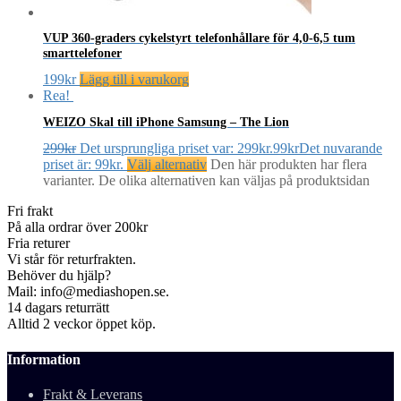
VUP 360-graders cykelstyrt telefonhållare för 4,0-6,5 tum
smarttelefoner
199
kr
Lägg till i varukorg
Rea!
WEIZO Skal till iPhone Samsung – The Lion
299
kr
Det ursprungliga priset var: 299kr.
99
kr
Det nuvarande
priset är: 99kr.
Välj alternativ
Den här produkten har flera
varianter. De olika alternativen kan väljas på produktsidan
Fri frakt
På alla ordrar över 200kr
Fria returer
Vi står för returfrakten.
Behöver du hjälp?
Mail: info@mediashopen.se.
14 dagars returrätt
Alltid 2 veckor öppet köp.
Information
Frakt & Leverans