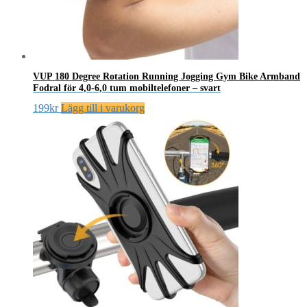
VUP 180 Degree Rotation Running Jogging Gym Bike Armband
Fodral för 4,0-6,0 tum mobiltelefoner – svart
199
kr
Lägg till i varukorg