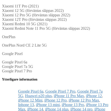
Xiaomi 11T Pro (2021)
Xiaomi 12 5G (förväntas släppas 2022)
Xiaomi 12 Pro 5G (förväntas släppas 2022)
Xiaomi 12T Pro (förväntas släppas 2022)
Xiaomi Redmi 10 5G (2021)
Xiaomi Redmi Note 11 Pro 5G (förväntas släppas 2022)
OnePlus
OnePlus Nord CE 2 Lite 5G
Google Pixel
Google Pixel 6a
Google Pixel 7a 5G
Google Pixel 7 Pro
Ytterligare information
Google Pixel 6a
,
Google Pixel 7 Pro
,
Google Pixel 7a
5G
,
Huawei p20 plus
,
iPhone 11 Pro Max
,
iPhone 12
,
iPhone 12 Mini
,
iPhone 12 Pro
,
iPhone 12 Pro Max
,
Iphone 13
,
iPhone 13 mini
,
iPhone 13 Pro
,
iPhone 13 Pro
Max
,
iPhone 14
,
iPhone 14 plus
,
iPhone 14 pro
,
iPhone