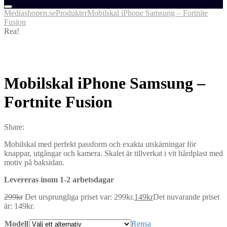
Mediashopen.se
Produkter
Mobilskal iPhone Samsung – Fortnite
Fusion
Rea!
Mobilskal iPhone Samsung –
Fortnite Fusion
Share:
Mobilskal med perfekt passform och exakta utskärningar för
knappar, utgångar och kamera. Skalet är tillverkat i vit hårdplast med
motiv på baksidan.
Levereras inom 1-2 arbetsdagar
299
kr
Det ursprungliga priset var: 299kr.
149
kr
Det nuvarande priset
är: 149kr.
Modell
Rensa