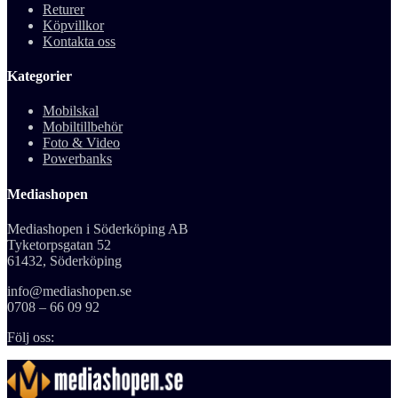
Returer
Köpvillkor
Kontakta oss
Kategorier
Mobilskal
Mobiltillbehör
Foto & Video
Powerbanks
Mediashopen
Mediashopen i Söderköping AB
Tyketorpsgatan 52
61432, Söderköping
info@mediashopen.se
0708 – 66 09 92
Följ oss: